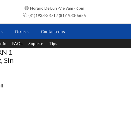
Horario De Lun -Vie 9am - 6pm
(81)1933-3371 / (81)1933-6655
Otros
Contactenos
Info
FAQs
Soporte
Tips
Instalaciones con personal certificado
XN 1
, Sin
ll