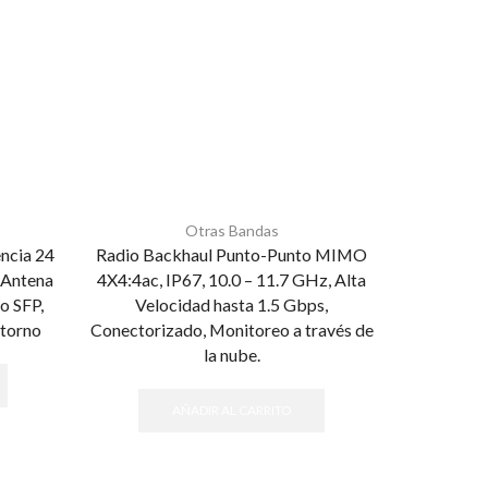
Otras Bandas
ncia 24
Radio Backhaul Punto-Punto MIMO
Antena Eth
 Antena
4X4:4ac, IP67, 10.0 – 11.7 GHz, Alta
o SFP,
Velocidad hasta 1.5 Gbps,
ntorno
Conectorizado, Monitoreo a través de
la nube.
AÑADIR AL CARRITO