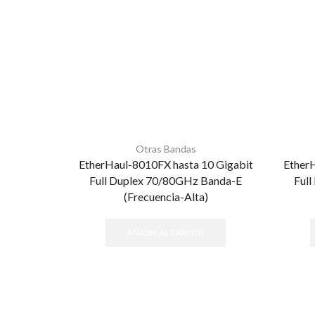
Otras Bandas
EtherHaul-8010FX hasta 10 Gigabit
EtherH
Full Duplex 70/80GHz Banda-E
Ful
(Frecuencia-Alta)
AÑADIR AL CARRITO