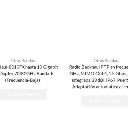
Otras Bandas
Otras Bandas
aul-8010FX hasta 10 Gigabit
Radio Backhaul PTP en frecue
l Duplex 70/80GHz Banda-E
GHz, MIMO 4X4:4, 1.5 Gbps,
(Frecuencia-Baja)
integrada 33 dBi, IP67, Puert
Adaptación automática al e
AÑADIR AL CARRITO
AÑADIR AL CARRITO