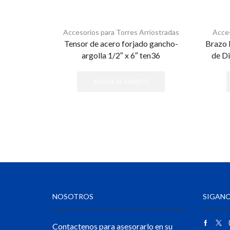
Accesorios para Torres Arriostradas
Acces
Tensor de acero forjado gancho-
Brazo 
argolla 1/2″ x 6″ ten36
de D
AÑADIR AL CARRITO
NOSOTROS
SIGANO
Contactenos para asesorarlo en su