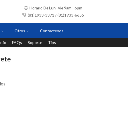
Horario De Lun -Vie 9am - 6pm
(81)1933-3371 / (81)1933-6655
Otros
Contactenos
Info
FAQs
Soporte
Tips
Instalaciones con personal certificado
rete
los