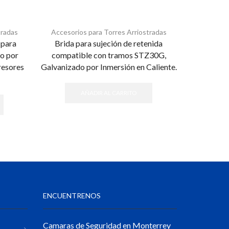
tradas
Accesorios para Torres Arriostradas
Accesori
 para
Brida para sujeción de retenida
Cable Ret
o por
compatible con tramos STZ30G,
1293 Kg.
resores
Galvanizado por Inmersión en Caliente.
AÑADIR AL CARRITO
ENCUENTRENOS
Camaras de Seguridad en Monterrey