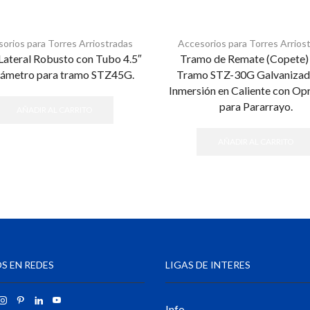
orios para Torres Arriostradas
Accesorios para Torres Arrios
Lateral Robusto con Tubo 4.5″
Tramo de Remate (Copete)
iámetro para tramo STZ45G.
Tramo STZ-30G Galvanizad
Inmersión en Caliente con Op
para Pararrayo.
AÑADIR AL CARRITO
AÑADIR AL CARRITO
S EN REDES
LIGAS DE INTERES
Info