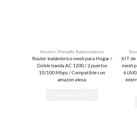
Routers, Firewalls, Balanceadores
Rout
Router inalámbrico mesh para Hogar /
KIT de
Doble banda AC 1200 / 2 puertos
mesh p
10/100 Mbps / Compatible con
6 (AX)
amazon alexa.
inter
AÑADIR AL CARRITO