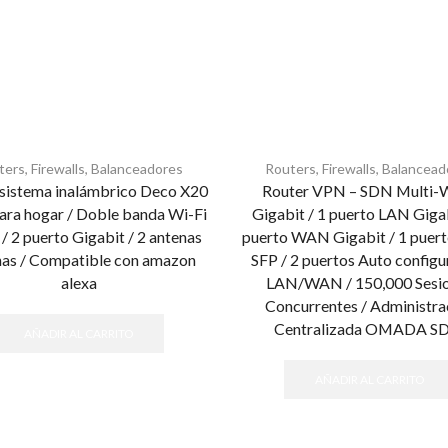
ers, Firewalls, Balanceadores
Routers, Firewalls, Balancea
 sistema inalámbrico Deco X20
Router VPN – SDN Multi
ara hogar / Doble banda Wi-Fi
Gigabit / 1 puerto LAN Gigab
 / 2 puerto Gigabit / 2 antenas
puerto WAN Gigabit / 1 pue
nas / Compatible con amazon
SFP / 2 puertos Auto configu
alexa
LAN/WAN / 150,000 Sesi
Concurrentes / Administra
Centralizada OMADA S
AÑADIR AL CARRITO
AÑADIR AL CARRITO