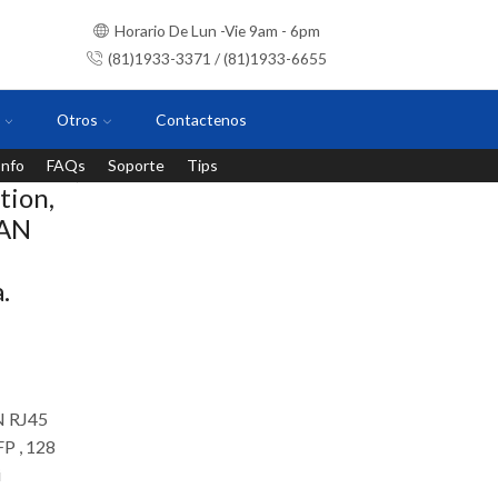
Horario De Lun -Vie 9am - 6pm
(81)1933-3371 / (81)1933-6655
Otros
Contactenos
Info
FAQs
Soporte
Tips
Instalaciones con personal certificado
tion,
LAN
.
N RJ45
P , 128
i