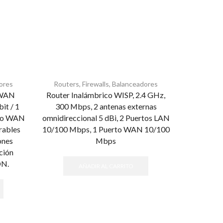
dores
Routers, Firewalls, Balanceadores
Routers
-WAN
Router Inalámbrico WISP, 2.4 GHz,
Router a
it / 1
300 Mbps, 2 antenas externas
puertos L
rto WAN
omnidireccional 5 dBi, 2 Puertos LAN
gigabit y
rables
10/100 Mbps, 1 Puerto WAN 10/100
configura
ones
Mbps
desempeño
ción
DN.
AÑADIR AL CARRITO