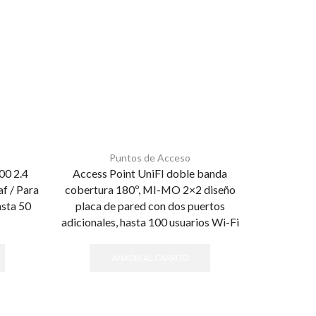
Puntos de Acceso
00 2.4
Access Point UniFI doble banda
Punto de
f / Para
cobertura 180º, MI-MO 2×2 diseño
WiFi / 
asta 50
placa de pared con dos puertos
adicionales, hasta 100 usuarios Wi-Fi
AÑADIR AL CARRITO