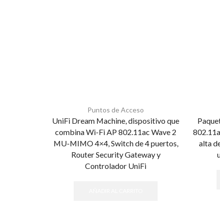
Puntos de Acceso
UniFi Dream Machine, dispositivo que
Paquet
combina Wi-Fi AP 802.11ac Wave 2
802.11
MU-MIMO 4×4, Switch de 4 puertos,
alta d
Router Security Gateway y
Controlador UniFi
AÑADIR AL CARRITO