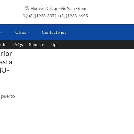
Horario De Lun -Vie 9am - 6pm
(81)1933-3371 / (81)1933-6655
Otros
Contactenos
Info
FAQs
Soporte
Tips
Instalaciones con personal certificado
rior
asta
MU-
1 puerto
-