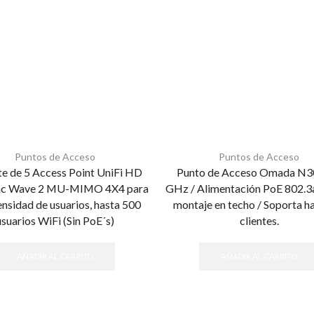
Puntos de Acceso
Puntos de Acceso
e de 5 Access Point UniFi HD
Punto de Acceso Omada N3
ac Wave 2 MU-MIMO 4X4 para
GHz / Alimentación PoE 802.3a
ensidad de usuarios, hasta 500
montaje en techo / Soporta h
usuarios WiFi (Sin PoE´s)
clientes.
AÑADIR AL CARRITO
AÑADIR AL CARRITO