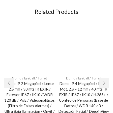
Related Products
Domo / Eyeball / Turret
Domo / Eyeball / Turret
Domo IP 2 Megapixel / Lente
Domo IP 4 Megapixel / Lente
2.8 mm / 30 mts IR EXIR /
Mot. 2.8 – 12 mm / 40 mts IR
Exterior IP67 / IK10 / WDR
EXIR / IP67 / IK10 / H.265+ /
120 dB / PoE / Videoanaliticos
Conteo de Personas (Base de
(Filtro de Falsas Alarmas) /
Datos) / WDR 140 dB /
Ultra Baja Iluminación / Onvif /
Detección Facial / DeepinView