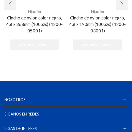
Fijación
Fijación
Cincho de nylon color negro,
Cincho de nylon color negro,
4.8 x 368mm (100pzs) (4200-
4.8 x 190mm (100pzs) (4200-
05001)
03001)
AÑADIR AL CARRITO
AÑADIR AL CARRITO
NOSOTROS
SIGANOS EN REDES
LIGAS DE INTERES