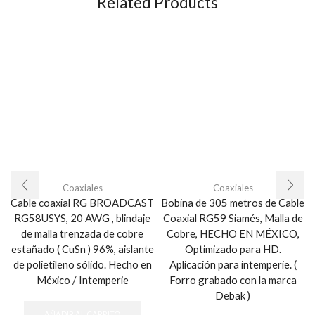
Related Products
Coaxiales
Coaxiales
Cable coaxial RG BROADCAST
Bobina de 305 metros de Cable
RG58USYS, 20 AWG , blindaje
Coaxial RG59 Siamés, Malla de
de malla trenzada de cobre
Cobre, HECHO EN MÉXICO,
estañado ( CuSn ) 96%, aislante
Optimizado para HD.
de polietileno sólido. Hecho en
Aplicación para intemperie. (
México / Intemperie
Forro grabado con la marca
Debak )
AÑADIR AL CARRITO