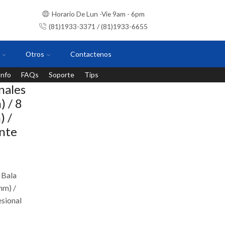
Horario De Lun -Vie 9am - 6pm
(81)1933-3371 / (81)1933-6655
Otros
Contactenos
Info
FAQs
Soporte
Tips
Instalaciones con personal certificado
nales
) / 8
) /
ente
 Bala
mm) /
esional