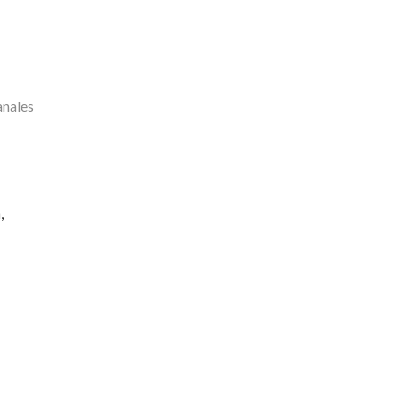
nales
m
,