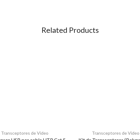
Related Products
Transceptores de Video
Transceptores de Video
ensor USB por cable UTP Cat 5
Kit de Transceptores (Baluns