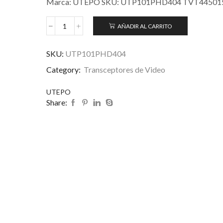
Marca: UTEPO SKU: UTP101PHD404 TVT44501
AÑADIR AL CARRITO
SKU:
UTP101PHD404
Category:
Transceptores de Video
UTEPO
Share: