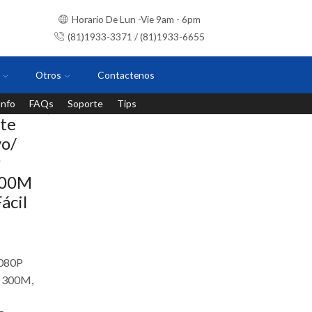
Horario De Lun -Vie 9am - 6pm
(81)1933-3371 / (81)1933-6655
Otros
Contactenos
Info
FAQs
Soporte
Tips
Instalaciones con personal certificado
te
vo/
P
200M
ácil
1080P
 300M,