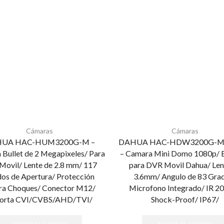
Cámaras
Cámaras
UA HAC-HUM3200G-M –
DAHUA HAC-HDW3200G-M
Bullet de 2 Megapixeles/ Para
– Camara Mini Domo 1080p/ E
Movil/ Lente de 2.8 mm/ 117
para DVR Movil Dahua/ Len
os de Apertura/ Protección
3.6mm/ Angulo de 83 Gra
ra Choques/ Conector M12/
Microfono Integrado/ IR 2
orta CVI/CVBS/AHD/TVI/
Shock-Proof/ IP67/