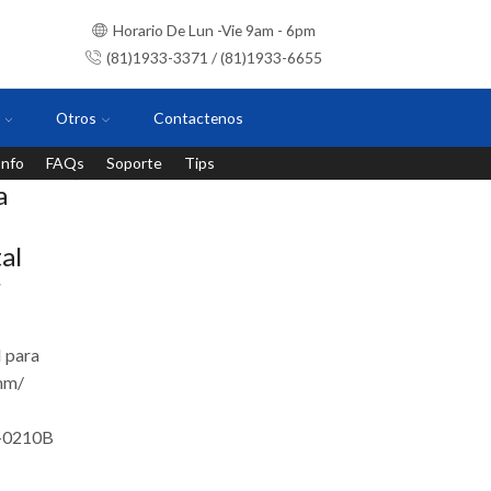
Horario De Lun -Vie 9am - 6pm
(81)1933-3371 / (81)1933-6655
Otros
Contactenos
Info
FAQs
Soporte
Tips
Instalaciones con personal certificado
a
al
r
 para
mm/
-0210B