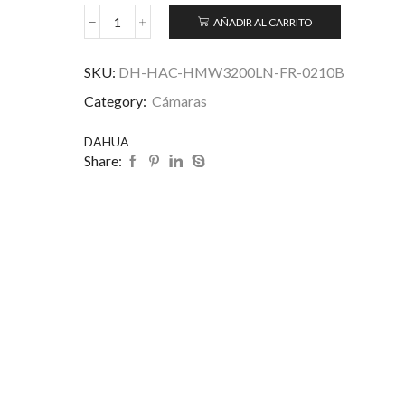
AÑADIR AL CARRITO
SKU:
DH-HAC-HMW3200LN-FR-0210B
Category:
Cámaras
DAHUA
Share: