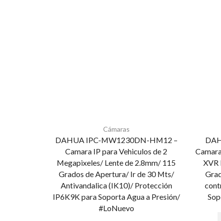
Cámaras
DAHUA IPC-MW1230DN-HM12 –
DAH
Camara IP para Vehiculos de 2
Camara 
Megapixeles/ Lente de 2.8mm/ 115
XVR 
Grados de Apertura/ Ir de 30 Mts/
Grad
Antivandalica (IK10)/ Protección
cont
IP6K9K para Soporta Agua a Presión/
Sop
#LoNuevo