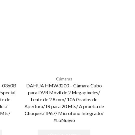
Cámaras
-0360B
DAHUA HMW3200 – Cámara Cubo
DAHUA 
special
para DVR Móvil de 2 Megapixeles/
Camara Mi
te de
Lente de 2.8 mm/ 106 Grados de
Especial
dos/
Apertura/ IR para 20 Mts/ A prueba de
2.8mm/ 101
0Mts/
Choques/ IP67/ Microfono Integrado/
20 Mts/
#LoNuevo
Prue