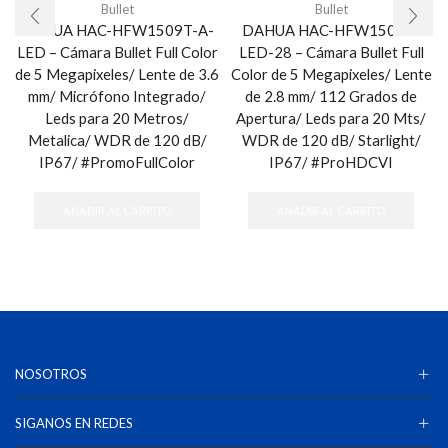
Bullet
Bullet
DAHUA HAC-HFW1509T-A-
DAHUA HAC-HFW1509C-
LED – Cámara Bullet Full Color
LED-28 – Cámara Bullet Full
de 5 Megapixeles/ Lente de 3.6
Color de 5 Megapixeles/ Lente
mm/ Micrófono Integrado/
de 2.8 mm/ 112 Grados de
Leds para 20 Metros/
Apertura/ Leds para 20 Mts/
Metalica/ WDR de 120 dB/
WDR de 120 dB/ Starlight/
IP67/ #PromoFullColor
IP67/ #ProHDCVI
AÑADIR AL CARRITO
AÑADIR AL CARRITO
NOSOTROS
SIGANOS EN REDES