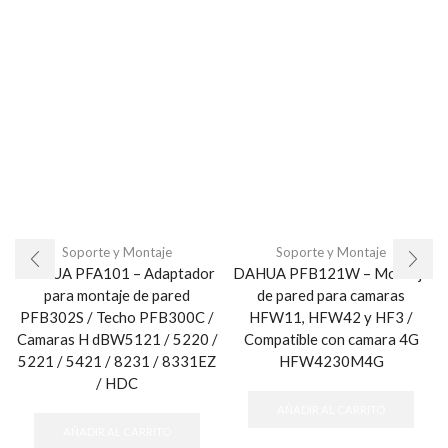
Soporte y Montaje
Soporte y Montaje
DAHUA PFA101 – Adaptador
DAHUA PFB121W – Montaje
para montaje de pared
de pared para camaras
PFB302S / Techo PFB300C /
HFW11, HFW42 y HF3 /
Camaras H dBW5121 / 5220 /
Compatible con camara 4G
5221 / 5421 / 8231 / 8331EZ
HFW4230M4G
/ HDC
AÑADIR AL CARRITO
AÑADIR AL CARRITO