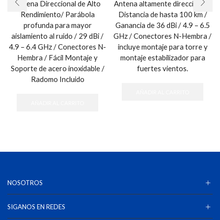
Antena Direccional de Alto
Antena altamente direccional /
Rendimiento/ Parábola
Distancia de hasta 100 km /
profunda para mayor
Ganancia de 36 dBi / 4.9 – 6.5
aislamiento al ruido / 29 dBi /
GHz / Conectores N-Hembra /
4.9 – 6.4 GHz / Conectores N-
incluye montaje para torre y
Hembra / Fácil Montaje y
montaje estabilizador para
Soporte de acero inoxidable /
fuertes vientos.
Radomo Incluido
AÑADIR AL CARRITO
AÑADIR AL CARRITO
NOSOTROS
SIGANOS EN REDES