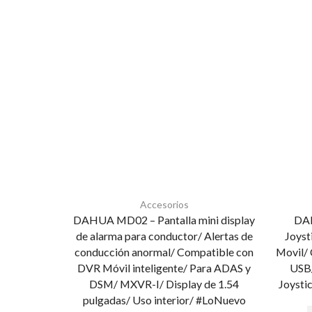
Accesorios
DAHUA MD02 – Pantalla mini display
DAH
de alarma para conductor/ Alertas de
Joyst
conducción anormal/ Compatible con
Movil/
DVR Móvil inteligente/ Para ADAS y
USB/
DSM/ MXVR-I/ Display de 1.54
Joysti
pulgadas/ Uso interior/ #LoNuevo