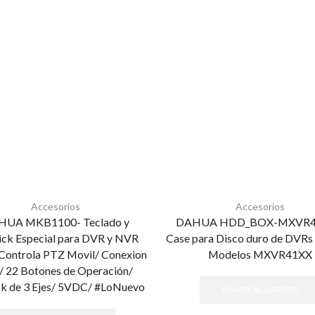
Accesorios
Accesorios
UA MKB1100- Teclado y
DAHUA HDD_BOX-MXVR4
ick Especial para DVR y NVR
Case para Disco duro de DVRs
 Controla PTZ Movil/ Conexion
Modelos MXVR41XX
 22 Botones de Operación/
ck de 3 Ejes/ 5VDC/ #LoNuevo
AÑADIR AL CARRITO