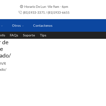
Horario De Lun -Vie 9am - 6pm
(81)1933-3371 / (81)1933-6655
Otros
Contactenos
Info
FAQs
Soporte
Tips
Instalaciones con personal certificado
 de
de
rado/
 DVR
ado/