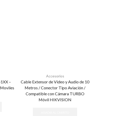
Accesorios
1XX –
Cable Extensor de Vídeo y Audio de 10
DAHUA DH
 Moviles
Metros / Conector Tipo Aviación /
de 7 Pulg
Compatible con Cámara TURBO
Especial p
Móvil HIKVISION
M12
AÑADIR AL CARRITO