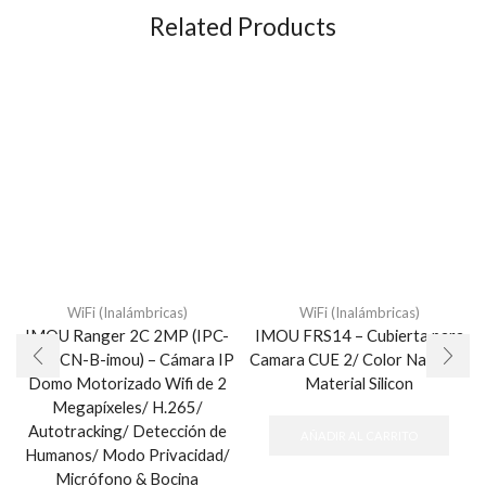
Related Products
WiFi (Inalámbricas)
WiFi (Inalámbricas)
IMOU Ranger 2C 2MP (IPC-
IMOU FRS14 – Cubierta para
TA22CN-B-imou) – Cámara IP
Camara CUE 2/ Color Naranja/
Domo Motorizado Wifi de 2
Material Silicon
Megapíxeles/ H.265/
Autotracking/ Detección de
AÑADIR AL CARRITO
Humanos/ Modo Privacidad/
Micrófono & Bocina