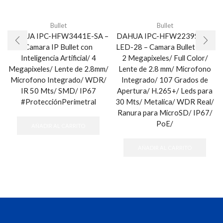
Bullet
Bullet
DAHUA IPC-HFW3441E-SA –
DAHUA IPC-HFW2239S-SA-
Camara IP Bullet con
LED-28 – Camara Bullet IP de
Inteligencia Artificial/ 4
2 Megapixeles/ Full Color/
Megapixeles/ Lente de 2.8mm/
Lente de 2.8 mm/ Microfono
Microfono Integrado/ WDR/
Integrado/ 107 Grados de
IR 50 Mts/ SMD/ IP67
Apertura/ H.265+/ Leds para
#ProtecciónPerimetral
30 Mts/ Metalica/ WDR Real/
Ranura para MicroSD/ IP67/
PoE/
AÑADIR AL CARRITO
AÑADIR AL CARRITO