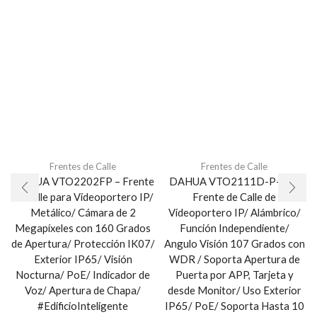
Frentes de Calle
Frentes de Calle
DAHUA VTO2202FP – Frente
DAHUA VTO2111D-P-S2 –
de Calle para Videoportero IP/
Frente de Calle de
Metálico/ Cámara de 2
Videoportero IP/ Alámbrico/
Megapíxeles con 160 Grados
Función Independiente/
de Apertura/ Protección IK07/
Angulo Visión 107 Grados con
Exterior IP65/ Visión
WDR / Soporta Apertura de
Nocturna/ PoE/ Indicador de
Puerta por APP, Tarjeta y
Voz/ Apertura de Chapa/
desde Monitor/ Uso Exterior
#EdificioInteligente
IP65/ PoE/ Soporta Hasta 10