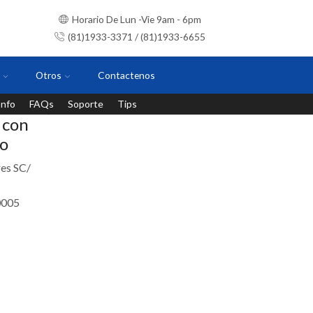
Horario De Lun -Vie 9am - 6pm
(81)1933-3371 / (81)1933-6655
Otros
Contactenos
Info
FAQs
Soporte
Tips
Instalaciones con personal certificado
 con
o
es SC/
0005