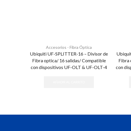
Accesorios - Fibra Óptica
Ubiquiti UF-SPLITTER-16 – Divisor de
Ubiqui
Fibra optica/ 16 salidas/ Compatible
Fibra 
con dispositivos UF-OLT & UF-OLT-4
con di
AÑADIR AL CARRITO