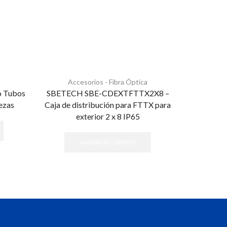
Accesorios - Fibra Óptica
Acc
o Tubos
SBETECH SBE-CDEXTFTTX2X8 –
SBE TEC
ezas
Caja de distribución para FTTX para
acoplado
exterior 2 x 8 IP65
AÑADIR AL CARRITO