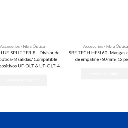
Accesorios - Fibra Óptica
Accesorios - Fibra Óptica
ti UF-SPLITTER-8 – Divisor de
SBE TECH HESL60- Mangas 
optica/ 8 salidas/ Compatible
de empalme /60 mm/ 12 pi
spositivos UF-OLT & UF-OLT-4
AÑADIR AL CARRITO
AÑADIR AL CARRITO