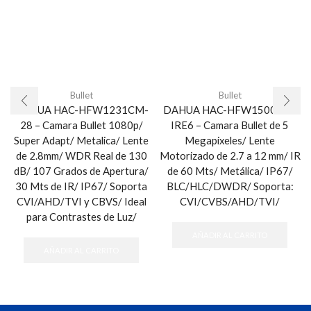
Bullet
Bullet
DAHUA HAC-HFW1231CM-
DAHUA HAC-HFW1500R-Z-
28 – Camara Bullet 1080p/
IRE6 – Camara Bullet de 5
Super Adapt/ Metalica/ Lente
Megapixeles/ Lente
de 2.8mm/ WDR Real de 130
Motorizado de 2.7 a 12 mm/ IR
dB/ 107 Grados de Apertura/
de 60 Mts/ Metálica/ IP67/
30 Mts de IR/ IP67/ Soporta
BLC/HLC/DWDR/ Soporta:
CVI/AHD/TVI y CBVS/ Ideal
CVI/CVBS/AHD/TVI/
para Contrastes de Luz/
AÑADIR AL CARRITO
AÑADIR AL CARRITO