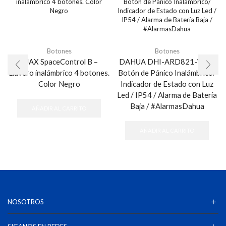
Botones
Botones
AJAX SpaceControl B –
DAHUA DHI-ARD821-W2 –
Llavero inalámbrico 4 botones.
Botón de Pánico Inalámbrico/
Color Negro
Indicador de Estado con Luz
Led / IP54 / Alarma de Batería
Baja / #AlarmasDahua
AÑADIR AL CARRITO
AÑADIR AL CARRITO
NOSOTROS