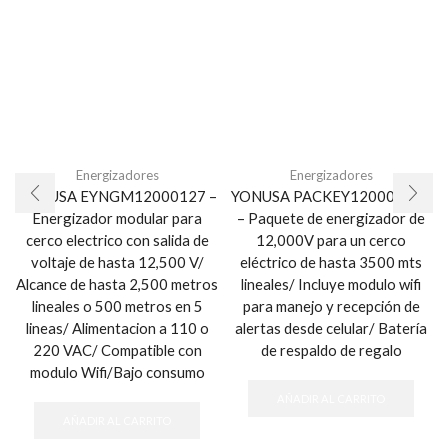
Energizadores
Energizadores
YONUSA EYNGM12000127 –
YONUSA PACKEY12000127P
Energizador modular para
– Paquete de energizador de
cerco electrico con salida de
12,000V para un cerco
voltaje de hasta 12,500 V/
eléctrico de hasta 3500 mts
Alcance de hasta 2,500 metros
lineales/ Incluye modulo wifi
lineales o 500 metros en 5
para manejo y recepción de
lineas/ Alimentacion a 110 o
alertas desde celular/ Batería
220 VAC/ Compatible con
de respaldo de regalo
modulo Wifi/Bajo consumo
AÑADIR AL CARRITO
AÑADIR AL CARRITO