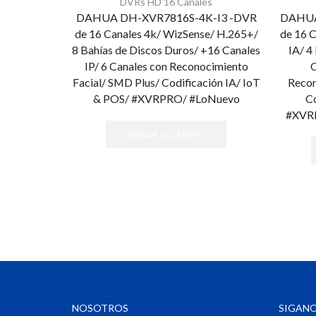
DVRs HD 16 Canales
DAHUA DH-XVR7816S-4K-I3 -DVR
DAHUA
de 16 Canales 4k/ WizSense/ H.265+/
de 16 
8 Bahías de Discos Duros/ +16 Canales
IA/ 4
IP/ 6 Canales con Reconocimiento
C
Facial/ SMD Plus/ Codificación IA/ IoT
Recon
& POS/ #XVRPRO/ #LoNuevo
Co
#XVR
AÑADIR AL CARRITO
NOSOTROS
SIGANO