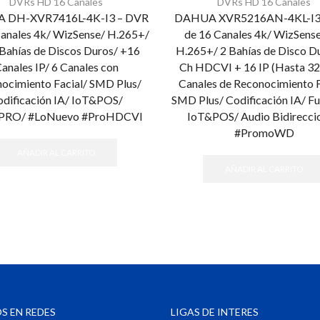
DVRs HD 16 Canales
DVRs HD 16 Canales
 DH-XVR7416L-4K-I3 – DVR
DAHUA XVR5216AN-4KL-I3
Canales 4k/ WizSense/ H.265+/
de 16 Canales 4k/ WizSense
 Bahías de Discos Duros/ +16
H.265+/ 2 Bahías de Disco D
anales IP/ 6 Canales con
Ch HDCVI + 16 IP (Hasta 32 
ocimiento Facial/ SMD Plus/
Canales de Reconocimiento F
dificación IA/ IoT&POS/
SMD Plus/ Codificación IA/ F
PRO/ #LoNuevo #ProHDCVI
IoT&POS/ Audio Bidireccio
#PromoWD
AÑADIR AL CARRITO
AÑADIR AL CARRITO
S EN REDES
LIGAS DE INTERES