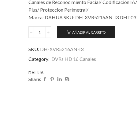
Canales de Reconocimiento Facial/ Codificación I
Plus/ Proteccion Perimetral/
Marca: DAHUA SKU: DH-XVR5216AN-I3 DHT03
AÑADIR AL CARRITO
SKU:
DH-XVR5216AN-I3
Category:
DVRs HD 16 Canales
DAHUA
Share: