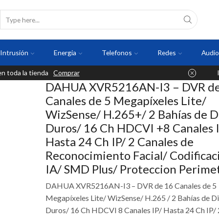
Intrusión
Energia
Telefonos
Redes
Audio
 toda la tienda
Comprar
DAHUA XVR5216AN-I3 – DVR de
Canales de 5 Megapíxeles Lite/
WizSense/ H.265+/ 2 Bahías de D
Duros/ 16 Ch HDCVI +8 Canales I
Hasta 24 Ch IP/ 2 Canales de
Reconocimiento Facial/ Codificac
IA/ SMD Plus/ Proteccion Perimet
DAHUA XVR5216AN-I3 – DVR de 16 Canales de 5
Megapíxeles Lite/ WizSense/ H.265 / 2 Bahías de D
Duros/ 16 Ch HDCVI 8 Canales IP/ Hasta 24 Ch IP/ 