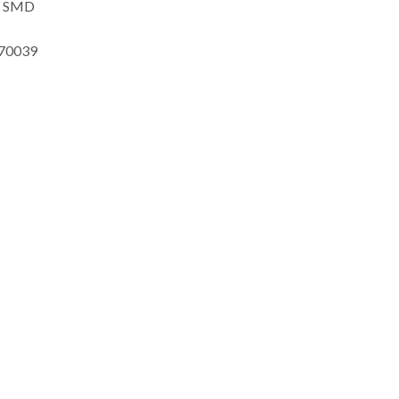
A/ SMD
70039