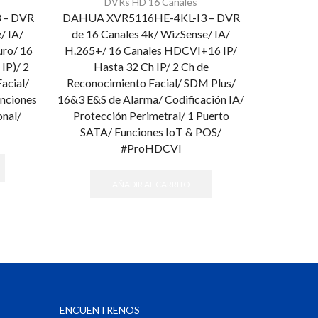
DVRs HD 16 Canales
D
 – DVR
DAHUA XVR5116HE-4KL-I3 – DVR
DAHUA X
/ IA/
de 16 Canales 4k/ WizSense/ IA/
Canal
uro/ 16
H.265+/ 16 Canales HDCVI+16 IP/
WizSen
IP)/ 2
Hasta 32 Ch IP/ 2 Ch de
HDCVI + 8 
acial/
Reconocimiento Facial/ SDM Plus/
Canales d
unciones
16&3 E&S de Alarma/ Codificación IA/
Bahías d
nal/
Protección Perimetral/ 1 Puerto
Protecci
SATA/ Funciones IoT & POS/
IoT&PO
#ProHDCVI
AÑADIR AL CARRITO
ENCUENTRENOS