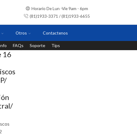
Horario De Lun -Vie 9am - 6pm
(81)1933-3371 / (81)1933-6655
Otros
Contactenos
Info
FAQs
Soporte
Tips
Instalaciones con personal certificado
 16
iscos
P/
ión
ral/
iscos
2