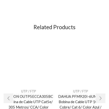
Related Products
UTP / FTP
UTP / FTP
SAXXON OUTP5ECCA305BC
DAHUA PFM920I-6UN-C –
– Bobina de Cable UTP Cat5e/
Bobina de Cable UTP 100%
305 Metros/ CCA/ Color
Cobre/ Cat 6/ Color Azul /