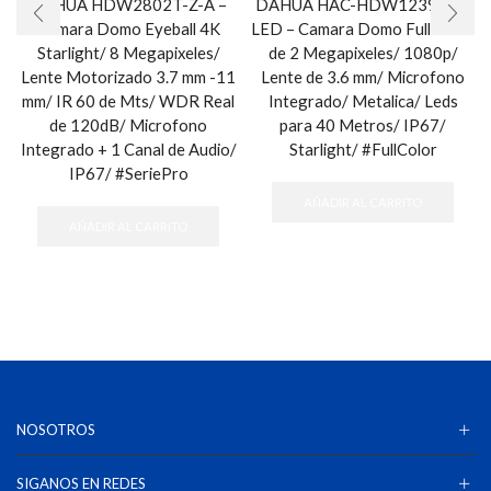
DAHUA HDW2802T-Z-A –
DAHUA HAC-HDW1239T-A-
Camara Domo Eyeball 4K
LED – Camara Domo Full Color
Starlight/ 8 Megapixeles/
de 2 Megapixeles/ 1080p/
Lente Motorizado 3.7 mm -11
Lente de 3.6 mm/ Microfono
mm/ IR 60 de Mts/ WDR Real
Integrado/ Metalica/ Leds
de 120dB/ Microfono
para 40 Metros/ IP67/
Integrado + 1 Canal de Audio/
Starlight/ #FullColor
IP67/ #SeriePro
AÑADIR AL CARRITO
AÑADIR AL CARRITO
NOSOTROS
SIGANOS EN REDES