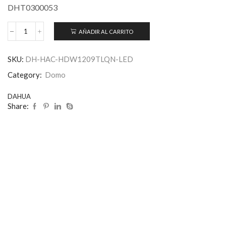
DHT0300053
AÑADIR AL CARRITO
SKU:
DH-HAC-HDW1209TLQN-LED
Category:
Domo
DAHUA
Share: