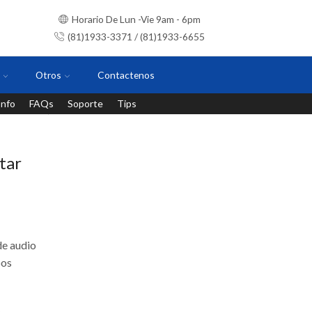
Horario De Lun -Vie 9am - 6pm
(81)1933-3371 / (81)1933-6655
Otros
Contactenos
Info
FAQs
Soporte
Tips
Instalaciones con personal certificado
tar
e audio
pos