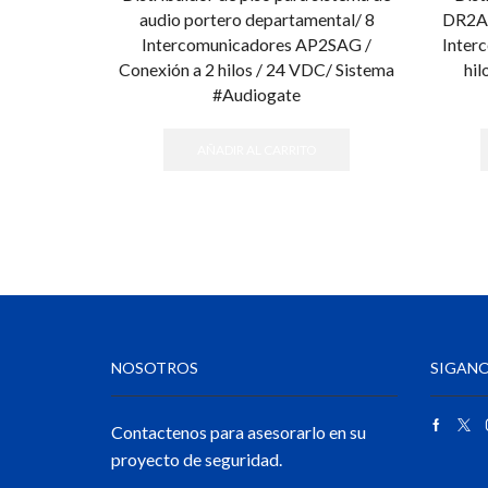
audio portero departamental/ 8
DR2AG
Intercomunicadores AP2SAG /
Inter
Conexión a 2 hilos / 24 VDC/ Sistema
hil
#Audiogate
AÑADIR AL CARRITO
NOSOTROS
SIGANO
Contactenos para asesorarlo en su
proyecto de seguridad.