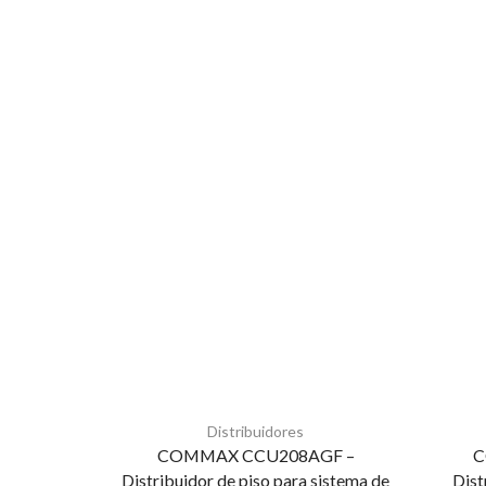
Distribuidores
COMMAX CCU208AGF –
C
Distribuidor de piso para sistema de
Dist