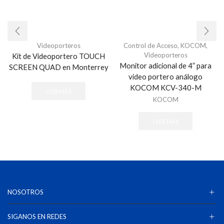
Videoporteros
Control de Acceso
,
KOCOM
,
Videoporteros
Kit de Videoportero TOUCH
Monitor adicional de 4” para
SCREEN QUAD en Monterrey
video portero análogo
KOCOM KCV-340-M
LEER MÁS
KOCOM
LEER MÁS
NOSOTROS
SIGANOS EN REDES