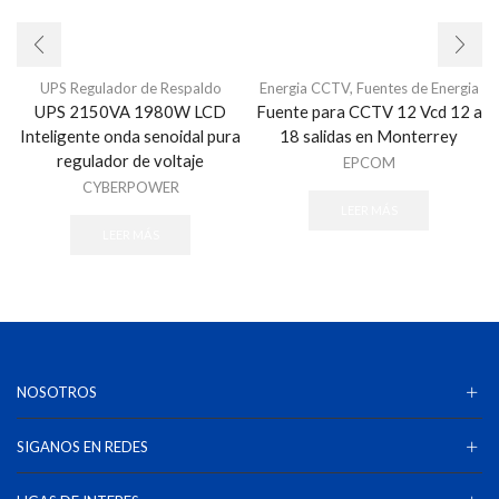
UPS Regulador de Respaldo
Energia CCTV
,
Fuentes de Energia
UPS 2150VA 1980W LCD
Fuente para CCTV 12 Vcd 12 a
Inteligente onda senoidal pura
18 salidas en Monterrey
regulador de voltaje
EPCOM
CYBERPOWER
LEER MÁS
LEER MÁS
NOSOTROS
SIGANOS EN REDES