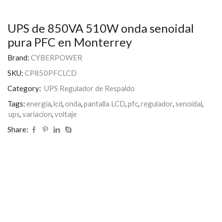
UPS de 850VA 510W onda senoidal
pura PFC en Monterrey
Brand:
CYBERPOWER
SKU:
CP850PFCLCD
Category:
UPS Regulador de Respaldo
Tags:
energía
,
lcd
,
onda
,
pantalla LCD
,
pfc
,
regulador
,
senoidal
,
ups
,
variacion
,
voltaje
Share: