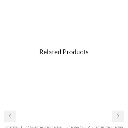
Related Products
Energia CCTV
,
Fuentes de Energia
Energia CCTV
,
Fuentes de Energia