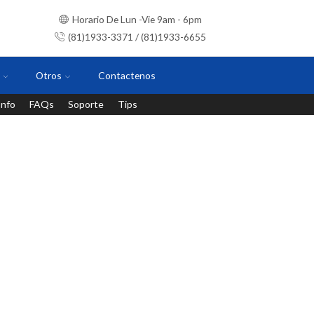
Horario De Lun -Vie 9am - 6pm
(81)1933-3371 / (81)1933-6655
Otros
Contactenos
Info
FAQs
Soporte
Tips
Instalaciones con personal certificado