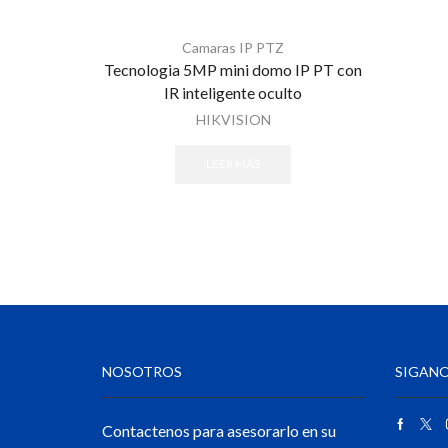
Camaras IP PTZ
Tecnologia 5MP mini domo IP PT con
IR inteligente oculto
HIKVISION
LEER MÁS
NOSOTROS
SIGANO
Contactenos para asesorarlo en su