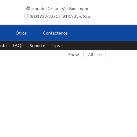
Horario De Lun -Vie 9am - 6pm
(81)1933-3371 / (81)1933-6655
Otros
Contactenos
Info
FAQs
Soporte
Tips
Instalaciones con personal certificado
Show