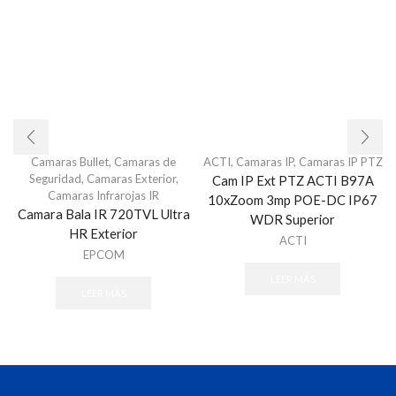
Camaras Bullet
,
Camaras de
ACTI
,
Camaras IP
,
Camaras IP PTZ
Seguridad
,
Camaras Exterior
,
Cam IP Ext PTZ ACTI B97A
Camaras Infrarojas IR
10xZoom 3mp POE-DC IP67
Camara Bala IR 720TVL Ultra
WDR Superior
HR Exterior
ACTI
EPCOM
LEER MÁS
LEER MÁS