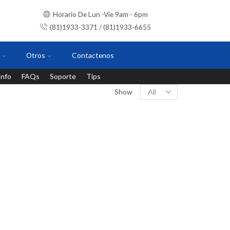
Horario De Lun -Vie 9am - 6pm
(81)1933-3371 / (81)1933-6655
Otros
Contactenos
Info
FAQs
Soporte
Tips
Instalaciones con personal certificado
Show