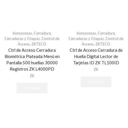
Todos
Sistemas de Emergencia
Atención Sociosanitaria
Estaciones Manuales de Emergencia
Autonomas
,
Cerradura
,
Autonomas
,
Cerradura
,
Cerraduras y Chapas
,
Control de
Cerraduras y Chapas
,
Control de
Teclados
Acceso
,
ZKTECO
Acceso
,
ZKTECO
Todos
Ctrl de Acceso Cerradura
Ctrl de Acceso Cerradura de
Biométrica Plateada Menú en
Huella Digital Lector de
Videoverificación
Pantalla 500 huellas 30000
Tarjetas ID ZK TL100ID
Todos
Registros ZK L4000PD
ZK
Automotriz
ZK
LEER MÁS
Alarma para Autos
LEER MÁS
Estrobos
GPS para motocicleta
GPS Vehiculos
Torretas
BELDEN