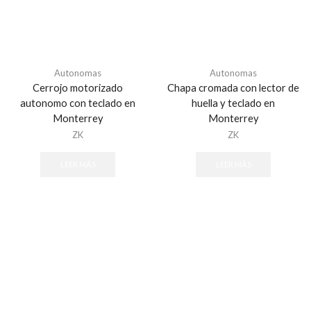
Acceso vehicular
Barrera vehicular
ACCESPRO
Accessories
Autonomas
Autonomas
Cerrojo motorizado
Chapa cromada con lector de
ACTI
autonomo con teclado en
huella y teclado en
AIRX
Monterrey
Monterrey
ZK
ZK
Alarmas
Alarma Inalambrica
LEER MÁS
LEER MÁS
Alarmas & Intrusión
Alarmas
Accesorios - Alarmas
Baterías de equipos DSC
Botones
Cables para Alarmas
Cámaras - Videoverificación