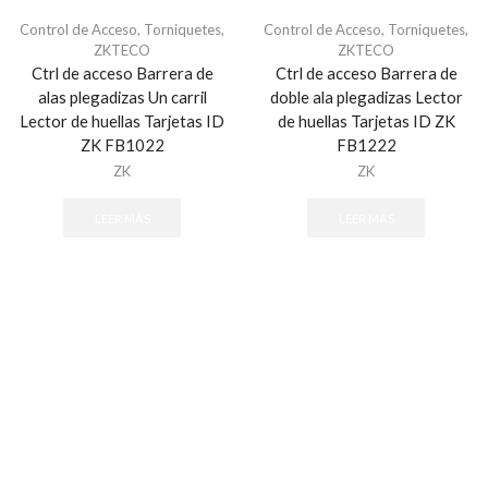
Automatización
Control de Acceso
,
Torniquetes
,
Control de Acceso
,
Torniquetes
,
Automatización e Intrusión
ZKTECO
ZKTECO
Accesorios
Ctrl de acceso Barrera de
Ctrl de acceso Barrera de
alas plegadizas Un carril
doble ala plegadizas Lector
Botones de Pánico
Lector de huellas Tarjetas ID
de huellas Tarjetas ID ZK
Controles Remotos
ZK FB1022
FB1222
Estaciones de Jalón
ZK
ZK
Sirenas y Estrobos
LEER MÁS
LEER MÁS
Automatización - Casa Inteligente
Control de Iluminación
Lutron
Lutron Caseta Wireless
Lutron Vive
Relevadores WiFi
Termostatos
Cables
Todos