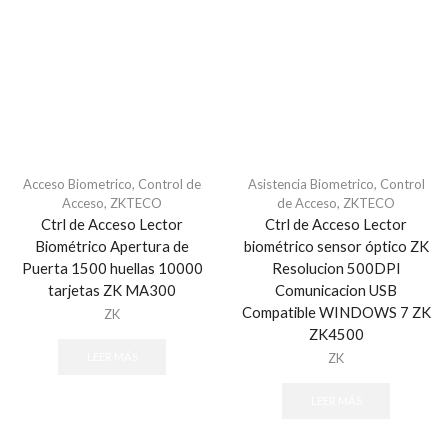
DVR Video Grabadores
DVR 16 Canales
DVR 32 Canales
DVR 4 Canales
DVR 8 Canales
Energia
Accesorios Energia
Acceso Biometrico
,
Control de
Asistencia Biometrico
,
Control
Acceso
,
ZKTECO
de Acceso
,
ZKTECO
Eólica
Ctrl de Acceso Lector
Ctrl de Acceso Lector
Fuentes de Energia
Biométrico Apertura de
biométrico sensor óptico ZK
Barras Multiconectores
Puerta 1500 huellas 10000
Resolucion 500DPI
tarjetas ZK MA300
Comunicacion USB
Fuentes de Poder y Adaptadores
Compatible WINDOWS 7 ZK
ZK
Inyectores PoE
ZK4500
Reguladores y UPS
ZK
LEER MÁS
Fuentes para 16-18 Camaras
LEER MÁS
Fuentes para 4 Camaras
Fuentes para 8 Camaras