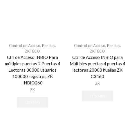
Monitores
Probadores de Video
Camaras Analogas
Camaras Bullet
Camaras de Domo
Control de Acceso
,
Paneles
,
Control de Acceso
,
Paneles
,
Camaras Espia
ZKTECO
ZKTECO
Camaras Exterior
Ctrl de Acceso INBIO Para
Ctrl de Acceso INBIO para
Camaras Inalambricas
múltiples puertas 2 Puertas 4
Múltiples puertas 4 puertas 4
Lectoras 30000 usuarios
lectoras 20000 huellas ZK
Camaras Infrarojas IR
100000 registros ZK
C3460
Camaras PTZ
INBIO260
ZK
Camaras Punta de Poste
ZK
LEER MÁS
Camaras Termicas
LEER MÁS
Camaras Varifocales
Controladores PTZ
DVR Mobil