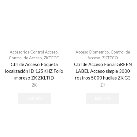
Jumpers
Jumpers y Pigtails
Gabinetes
Herramienta
Herramientas
Accesorios Control Acceso
,
Acceso Biometrico
,
Control de
Jacks y conectores
Control de Acceso
,
ZKTECO
Acceso
,
ZKTECO
Patch Panel
Ctrl de Acceso Etiqueta
Ctrl de Acceso Facial GREEN
Placas y Accesorios
localización ID 125KHZ Folio
LABEL Acceso simple 3000
impreso ZK ZKLTID
rostros 5000 huellas ZK G3
Racks
ZK
ZK
Racks y Gabinetes
Accesorios para Rack/Gabinetes
LEER MÁS
LEER MÁS
Tierras Físicas y Pararrayos
Caja blindada
Caja de Seguridad
Camara Térmica