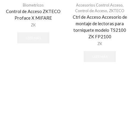
ASSA ABLOY
Biometricos
Accesorios Control Acceso
,
Control de Acceso
,
ZKTECO
Control de Acceso ZKTECO
Audio
Ctrl de Acceso Accesorio de
Proface X MIFARE
montaje de lectoras para
Altavoces
ZK
torniquete modelo TS2100
Amplificadores
ZK FP2100
LEER MÁS
Bocinas
ZK
cables
LEER MÁS
Controladores
Detector de ruido
Enrutadores
Microfono
Audio & Video
Accesorios - Videoporteros
Audio y Megafonía
Altavoces
Audioporteros e Intercomunicadores