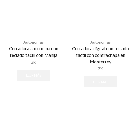
Software - Acceso
Tarjetas y Botones
Teclados
Control de Asistencia
Accesorios - Asistencia
Autonomas
Autonomas
Cerradura autonoma con
Cerradura digital con teclado
Facial
teclado tactil con Manija
tactil con contrachapa en
Huella
Monterrey
ZK
Inspección
ZK
Detectores de Metal Arco
LEER MÁS
LEER MÁS
Detectores de Metal Portátil
Sistemas de Inspección de Rayos X
Sistema de Estacionamiento
Consumibles
Sistema de Cobro
Sistema de Guia Ultrasonido