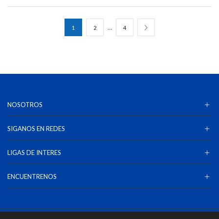
Kits
POE
…
1
2
4
Solar
Baterias de Gel
Controladores de Carga
Interruptor Solar
Paneles Solares
NOSOTROS
Switch POE
UPS Regulador de Respaldo
SIGANOS EN REDES
Kits Completos
Kit DVR 16 Camaras
LIGAS DE INTERES
Kit DVR 2 Camaras
ENCUENTRENOS
Kit DVR 4 Camaras
Kit DVR 8 Camaras
NVR Grabador IP