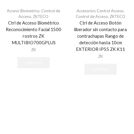
Humo VPlex
Acceso Biometrico
,
Control de
Accesorios Control Acceso
,
Impacto
Acceso
,
ZKTECO
Control de Acceso
,
ZKTECO
Movimiento para Exterior
Ctrl de Acceso Biométrico
Ctrl de Acceso Botón
Movimiento para Interior
Reconocimiento Facial 1500
liberador sin contacto para
rostros ZK
contrachapas Rango de
Rotura de Vidrios y Cristales
MULTIBIO700GPLUS
detección hasta 10cm
Sísmico
EXTERIOR IP55 ZK K11
ZK
Temperatura
ZK
LEER MÁS
Vibraciones
LEER MÁS
Energía
Baterías
Fuentes de Poder
Transformadores
Gabinetes y Carcasas
Carcasas
Gabinetes para Paneles
Gabinetes para Sirena