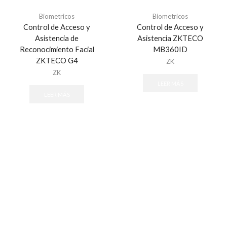
Aisladores
Alambres y Cables
Biometricos
Biometricos
Control de Acceso y
Control de Acceso y
Energizadores
Asistencia de
Asistencia ZKTECO
Postes
Reconocimiento Facial
MB360ID
ZKTECO G4
Alarmas para Casa Monterrey
ZK
ZK
Alarmas para Negocio Monterrey
LEER MÁS
ALFA
LEER MÁS
ALLIED TELESIS
Almacenamiento
Discos Duros
Memorias MicroSD y USB
ALTAI
Altronix
ALVARADO
Alvarion