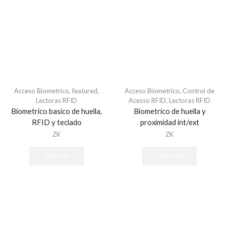
Refacciones - Control Acceso Peatonal
Swing Barriers
Torniquetes
Control Acceso Vehicular
Barreras Vehicular
Lectoras de Largo Alcance
Motores Para Portones
Acceso Biometrico
,
featured
,
Acceso Biometrico
,
Control de
Lectoras RFID
Acesso RFID
,
Lectoras RFID
Refacciones - Control Acceso Vehícular
Biometrico basico de huella,
Biometrico de huella y
Control de Acceso
RFID y teclado
proximidad int/ext
Accesorios - Control de Acceso
ZK
ZK
Controladores y Distribuidores
LEER MÁS
LEER MÁS
Huella
Lectoras Biometricas
Lectoras USB
Paneles de Control
Proximidad