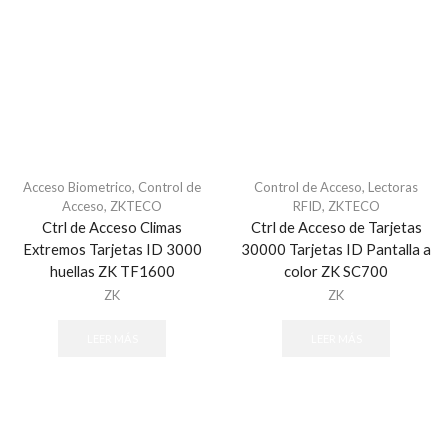
Tubería PVC / Registros PVC
Charola
Accesorios
Charolas Tipo Malla
Montajes
Uniones
Charolas y organizadores
Acceso Biometrico
,
Control de
Control de Acceso
,
Lectoras
Acceso
,
ZKTECO
RFID
,
ZKTECO
Conectores
Ctrl de Acceso Climas
Ctrl de Acceso de Tarjetas
Para Redes RJ-45
Extremos Tarjetas ID 3000
30000 Tarjetas ID Pantalla a
huellas ZK TF1600
color ZK SC700
Fibra optica
ZK
ZK
Accesorios - Fibra Óptica
Cable
LEER MÁS
LEER MÁS
Cable de Fibra Óptica
Conectores
Distribuidores de Fibra Óptica
Herramientas