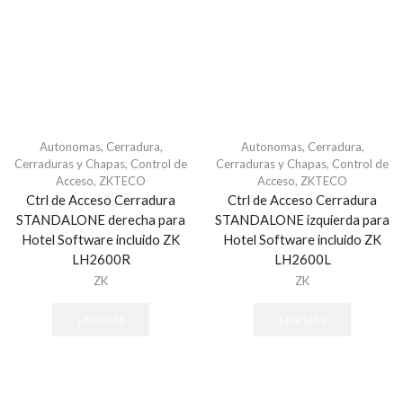
Incendio
Detectores
Estaciones Manuales
Estrobos y Sirenas
Módulos
Autonomas
,
Cerradura
,
Autonomas
,
Cerradura
,
Paneles de Control
Cerraduras y Chapas
,
Control de
Cerraduras y Chapas
,
Control de
Teclados
Acceso
,
ZKTECO
Acceso
,
ZKTECO
Ctrl de Acceso Cerradura
Ctrl de Acceso Cerradura
Patch cord
STANDALONE derecha para
STANDALONE izquierda para
Siames
Hotel Software incluido ZK
Hotel Software incluido ZK
UTP / FTP
LH2600R
LH2600L
Canaletas y Fijación
ZK
ZK
Canalización
LEER MÁS
LEER MÁS
Canaletas
Fijación
Tubería Metálica CONDUIT / Accesorios