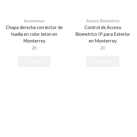
Comunicadores y Transmisores
Módulos
Autonomas
Acceso Biometrico
Paneles
Chapa derecha con lector de
Control de Acceso
Paquetes de Alarma
huella en color laton en
Biometrico IP para Exterior
Sensores de Alarma
Monterrey
en Monterrey
ZK
ZK
Sirenas
Teclados
LEER MÁS
LEER MÁS
Automatización
Ambientación
Control de Iluminación
Controles
Gateway
Seguridad y Acceso
Cercas Eléctricas
Accesorios - Cercas Eléctricas