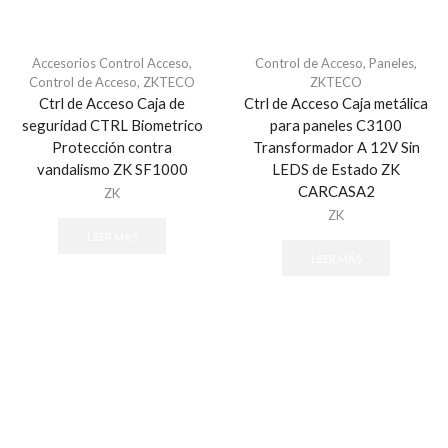
Generadores de Niebla
Accesorios
Accesorios Control Acceso
,
Control de Acceso
,
Paneles
,
Control de Acceso
,
ZKTECO
ZKTECO
Todos
Ctrl de Acceso Caja de
Ctrl de Acceso Caja metálica
Herramientas
seguridad CTRL Biometrico
para paneles C3100
Accesorios de Instalación
Protección contra
Transformador A 12V Sin
vandalismo ZK SF1000
LEDS de Estado ZK
Hikvision Paneles de Alarma y Accesorios
CARCASA2
ZK
AX HUB Series
ZK
AX Hybrid PRO Series
LEER MÁS
AX PRO Series
LEER MÁS
Hybrid Series
Perimetrales y Estaciones de Pánico
Honeywell Total Connect
Accesorios
Automatización Z-WAVE
Comunicadores