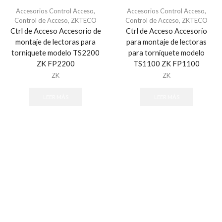
Audioporteros
Accesorios Control Acceso
,
Accesorios Control Acceso
,
Control de Acceso
,
ZKTECO
Control de Acceso
,
ZKTECO
Distribuidores
Ctrl de Acceso Accesorio de
Ctrl de Acceso Accesorio
Frentes de Calle
montaje de lectoras para
para montaje de lectoras
Intercomunicadores
torniquete modelo TS2200
para torniquete modelo
ZK FP2200
TS1100 ZK FP1100
Digital Signage
ZK
ZK
Sistemas de Enfermería
Videoporteros Analógicos
LEER MÁS
LEER MÁS
Distribuidores
Frentes de Calle
Kits de Videoporteros
Monitores
Videoporteros IP
Frentes de Calle
Kits de Videoportero
Monitores