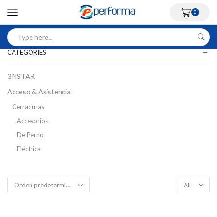
0
CATEGORIES
3NSTAR
Acceso & Asistencia
Cerraduras
Accesorios
De Perno
Eléctrica
Inteligente
Magnética
Control Acceso Peatonal
Flap Barriers