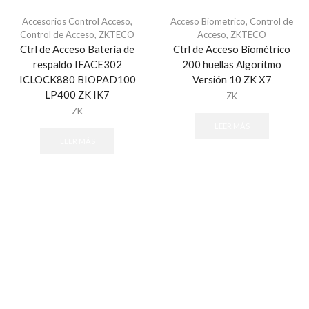
Centrales de Monitoreo
Accesorios Control Acceso
,
Acceso Biometrico
,
Control de
Centrales de Monitoreo de Alarmas
Control de Acceso
,
ZKTECO
Acceso
,
ZKTECO
Ctrl de Acceso Batería de
Ctrl de Acceso Biométrico
Comunicadores
respaldo IFACE302
200 huellas Algoritmo
Cercas Eléctricas
ICLOCK880 BIOPAD100
Versión 10 ZK X7
LP400 ZK IK7
Accesorios
ZK
ZK
Energizadores
LEER MÁS
Postes
LEER MÁS
Contactos Magnéticos
Contacto Magnético Cableado
Contacto Magnético Inalámbrico
Detectores / Sensores
Autónomos
Contactos Magnéticos
Fotoeléctricos y Microondas
Humo Inalámbricos