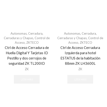
Biometricos
BLACK ECCO
BOSCH
Brothel creeper
Autonomas
,
Cerradura
,
Autonomas
,
Cerradura
,
Cableado estructurado
Cerraduras y Chapas
,
Control de
Cerraduras y Chapas
,
Control de
Acceso
,
ZKTECO
Acceso
,
ZKTECO
Accesorios - Cableado Estructurado
Ctrl de Acceso Cerradura de
Ctrl de Acceso Cerradura
Cableado de Cobre
Huella Digital Y Tarjetas ID
Izquierda para hotel
Cajas Superficiales
Pestillo y dos cerrojos de
ESTATUS de la habitación
seguridad ZK TL200ID
88mm ZK LH3600L
Faceplates
ZK
ZK
Herramientas
Jacks / Plugs
LEER MÁS
LEER MÁS
Patch Cords
Patch Panels
Cables
HDMI