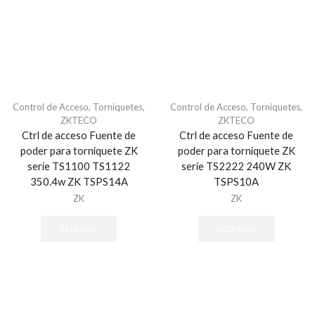
Camaras AHD
Camaras de Seguridad
Accesorios CCTV
Brazo con movimiento
Cables
Control de Acceso
,
Torniquetes
,
Control de Acceso
,
Torniquetes
,
ZKTECO
ZKTECO
Cable UTP CAT5e
Ctrl de acceso Fuente de
Ctrl de acceso Fuente de
Cable UTP CAT6
poder para torniquete ZK
poder para torniquete ZK
Cable UTP CAT6A
serie TS1100 TS1122
serie TS2222 240W ZK
350.4w ZK TSPS14A
TSPS10A
Conectores
ZK
ZK
Discos Duros
Extensores de Red/HDMI/VGA
LEER MÁS
LEER MÁS
Gabinetes para Camaras
Gabinetes para DVR
Lamparas Infrarrojas
Microfonos