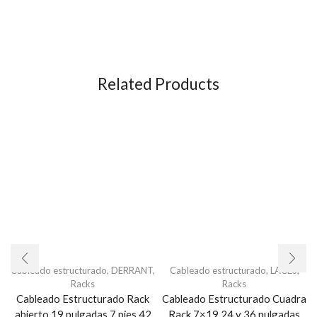
Related Products
Cableado estructurado
,
DERRANT
,
Cableado estructurado
,
LACES
,
Racks
Racks
Cableado Estructurado Rack
Cableado Estructurado Cuadra
abierto 19 pulgadas 7 pies 42
Rack 7×19 24 y 36 pulgadas