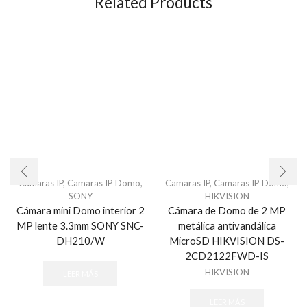
Related Products
Camaras IP
,
Camaras IP Domo
,
Camaras IP
,
Camaras IP Domo
,
SONY
HIKVISION
Cámara mini Domo interior 2
Cámara de Domo de 2 MP
MP lente 3.3mm SONY SNC-
metálica antivandálica
DH210/W
MicroSD HIKVISION DS-
2CD2122FWD-IS
HIKVISION
LEER MÁS
LEER MÁS