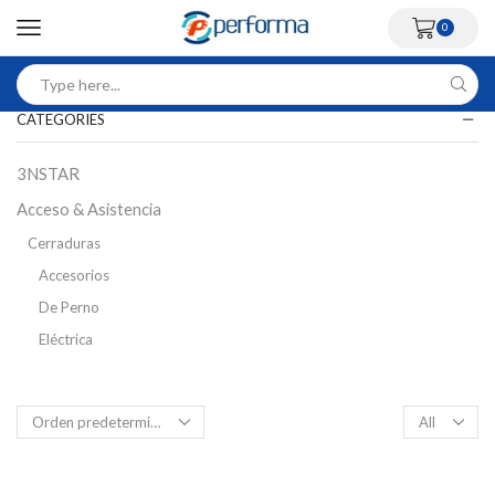
0
CATEGORIES
3NSTAR
Acceso & Asistencia
Cerraduras
Accesorios
De Perno
Eléctrica
Inteligente
Magnética
Control Acceso Peatonal
Flap Barriers