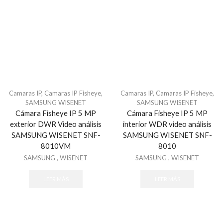
Acceso vehicular
Barrera vehicular
ACCESPRO
Accessories
ACTI
AIRX
Camaras IP
,
Camaras IP Fisheye
,
Camaras IP
,
Camaras IP Fisheye
,
Alarmas
SAMSUNG WISENET
SAMSUNG WISENET
Cámara Fisheye IP 5 MP
Cámara Fisheye IP 5 MP
Alarma Inalambrica
exterior DWR Video análisis
interior WDR video análisis
Alarmas & Intrusión
SAMSUNG WISENET SNF-
SAMSUNG WISENET SNF-
Alarmas
8010VM
8010
SAMSUNG
,
WISENET
SAMSUNG
,
WISENET
Accesorios - Alarmas
Baterías de equipos DSC
LEER MÁS
LEER MÁS
Botones
Cables para Alarmas
Cámaras - Videoverificación