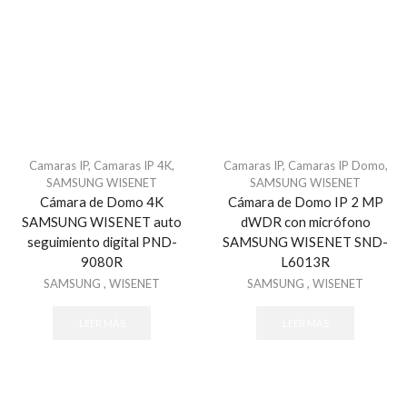
Software - Acceso
Tarjetas y Botones
Teclados
Control de Asistencia
Accesorios - Asistencia
Facial
Camaras IP
,
Camaras IP 4K
,
Camaras IP
,
Camaras IP Domo
,
Huella
SAMSUNG WISENET
SAMSUNG WISENET
Cámara de Domo 4K
Cámara de Domo IP 2 MP
Inspección
SAMSUNG WISENET auto
dWDR con micrófono
Detectores de Metal Arco
seguimiento digital PND-
SAMSUNG WISENET SND-
Detectores de Metal Portátil
9080R
L6013R
Sistemas de Inspección de Rayos X
SAMSUNG
,
WISENET
SAMSUNG
,
WISENET
Sistema de Estacionamiento
LEER MÁS
LEER MÁS
Consumibles
Sistema de Cobro
Sistema de Guia Ultrasonido