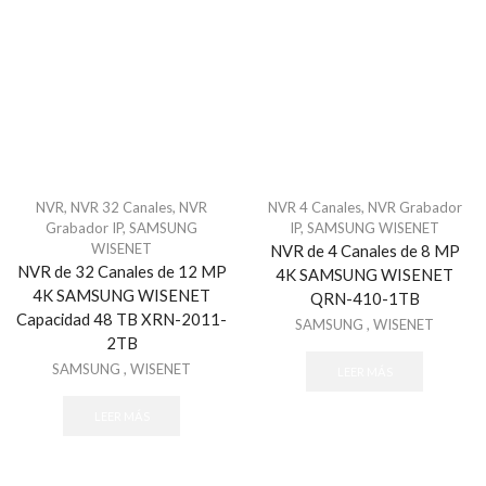
Comunicadores y Transmisores
Módulos
Paneles
Paquetes de Alarma
Sensores de Alarma
Sirenas
Teclados
NVR
,
NVR 32 Canales
,
NVR
NVR 4 Canales
,
NVR Grabador
Grabador IP
,
SAMSUNG
IP
,
SAMSUNG WISENET
Automatización
WISENET
NVR de 4 Canales de 8 MP
Ambientación
NVR de 32 Canales de 12 MP
4K SAMSUNG WISENET
4K SAMSUNG WISENET
QRN-410-1TB
Control de Iluminación
Capacidad 48 TB XRN-2011-
SAMSUNG
,
WISENET
Controles
2TB
Gateway
SAMSUNG
,
WISENET
LEER MÁS
Seguridad y Acceso
LEER MÁS
Cercas Eléctricas
Accesorios - Cercas Eléctricas