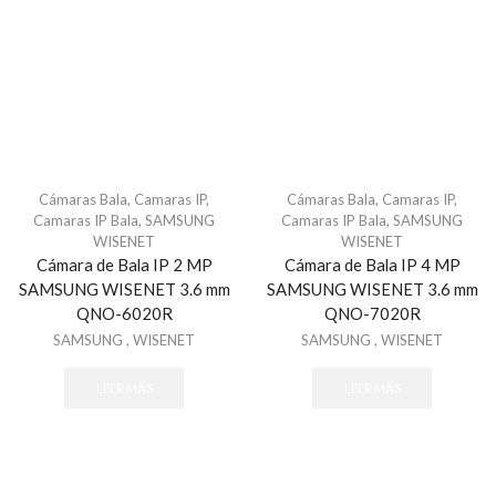
Refacciones - Control Acceso Peatonal
Swing Barriers
Torniquetes
Control Acceso Vehicular
Barreras Vehicular
Lectoras de Largo Alcance
Motores Para Portones
Cámaras Bala
,
Camaras IP
,
Cámaras Bala
,
Camaras IP
,
Camaras IP Bala
,
SAMSUNG
Camaras IP Bala
,
SAMSUNG
Refacciones - Control Acceso Vehícular
WISENET
WISENET
Control de Acceso
Cámara de Bala IP 2 MP
Cámara de Bala IP 4 MP
SAMSUNG WISENET 3.6 mm
SAMSUNG WISENET 3.6 mm
Accesorios - Control de Acceso
QNO-6020R
QNO-7020R
Controladores y Distribuidores
SAMSUNG
,
WISENET
SAMSUNG
,
WISENET
Huella
LEER MÁS
LEER MÁS
Lectoras Biometricas
Lectoras USB
Paneles de Control
Proximidad