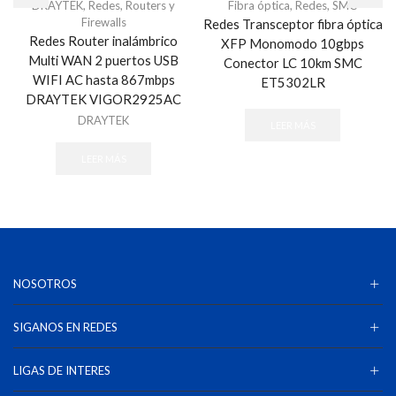
DRAYTEK
,
Redes
,
Routers y
Fibra óptica
,
Redes
,
SMC
Firewalls
Redes Transceptor fibra óptica
Redes Router inalámbrico
XFP Monomodo 10gbps
Multi WAN 2 puertos USB
Conector LC 10km SMC
WIFI AC hasta 867mbps
ET5302LR
DRAYTEK VIGOR2925AC
DRAYTEK
LEER MÁS
LEER MÁS
NOSOTROS
SIGANOS EN REDES
LIGAS DE INTERES