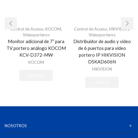
Control de Acceso
,
KOCOM
,
Control de Acceso
,
HIKVISION
,
Videoporteros
Videoporteros
Monitor adicional de 7” para
Distribuidor de audio y video
TV portero análogo KOCOM
de 6 puertos para video
KCV-D372-MW
portero IP HIKVISION
DSKAD606N
KOCOM
HIKVISION
LEER MÁS
LEER MÁS
NOSOTROS