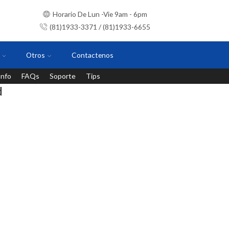
Horario De Lun -Vie 9am - 6pm
(81)1933-3371 / (81)1933-6655
Otros
Contactenos
Info
FAQs
Soporte
Tips
Instalaciones con personal certificado
d