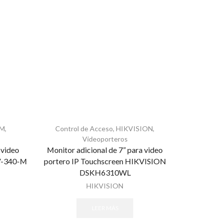
M
,
Control de Acceso
,
HIKVISION
,
Contro
Videoporteros
 video
Monitor adicional de 7” para video
Frente de c
V-340-M
portero IP Touchscreen HIKVISION
MP HIK
DSKH6310WL
HIKVISION
LEER MÁS