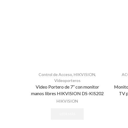
Control de Acceso
,
HIKVISION
,
AC
Videoporteros
Video Portero de 7” con monitor
Monitor
manos libres HIKVISION DS-KIS202
TV 
HIKVISION
LEER MÁS