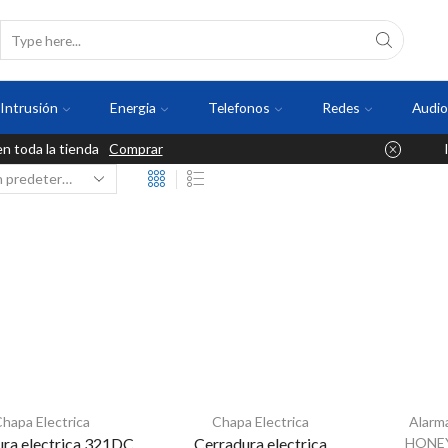
Intrusión
Energia
Telefonos
Redes
Audio
 toda la tienda
Comprar
hapa Electrica
Chapa Electrica
Alar
ura electrica 321DC
Cerradura electrica
HONE