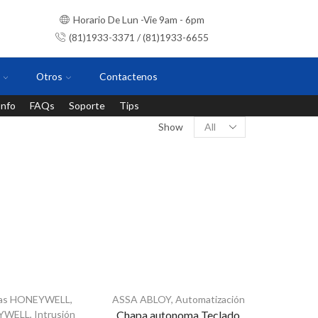
Horario De Lun -Vie 9am - 6pm
(81)1933-3371 / (81)1933-6655
Otros
Contactenos
Info
FAQs
Soporte
Tips
Instalaciones con personal certificado
Show
mas HONEYWELL
,
ASSA ABLOY
,
Automatización
YWELL
,
Intrusión
Chapa autonoma Teclado