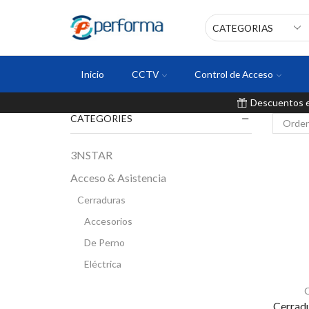
Inicio
CCTV
Control de Acceso
Descuentos en
CATEGORIES
3NSTAR
Acceso & Asistencia
Cerraduras
Accesorios
De Perno
Eléctrica
Inteligente
C
Cerrad
Magnética