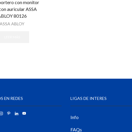
portero con monitor
con auricular ASSA
ABLOY 80126
ASSA ABLOY
LEER MÁS
S EN REDES
LIGAS DE INTERES
Info
FAQs