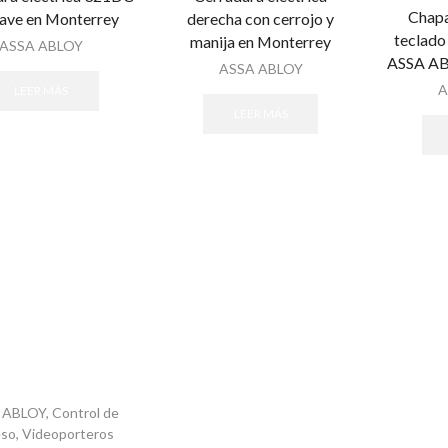
Chapa
lave en Monterrey
derecha con cerrojo y
teclado 
manija en Monterrey
ASSA ABLOY
ASSA A
ASSA ABLOY
A
LEER MÁS
LEER MÁS
 ABLOY
,
Control de
eso
,
Videoporteros