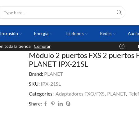
Intrusión
Energia
Telefonos
Redes
Audio
 toda la tienda
Comprar
Módulo 2 puertos FXS 2 puertos
PLANET IPX-21SL
Brand:
PLANET
SKU:
IPX-21SL
Categories:
Adaptadores FXO/FXS
,
PLANET
,
Tele
Share: