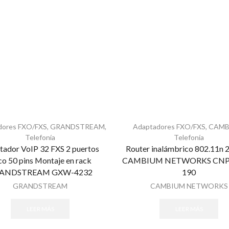
dores FXO/FXS
,
GRANDSTREAM
,
Adaptadores FXO/FXS
,
CAMB
Telefonía
Telefonía
tador VoIP 32 FXS 2 puertos
Router inalámbrico 802.11n
co 50 pins Montaje en rack
CAMBIUM NETWORKS CNP
ANDSTREAM GXW-4232
190
GRANDSTREAM
CAMBIUM NETWORKS
LEER MÁS
LEER MÁS