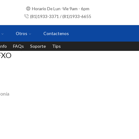
Horario De Lun -Vie 9am - 6pm
(81)1933-3371 / (81)1933-6655
Otros
Contactenos
Info
FAQs
Soporte
Tips
Instalaciones con personal certificado
 FXO
fonía