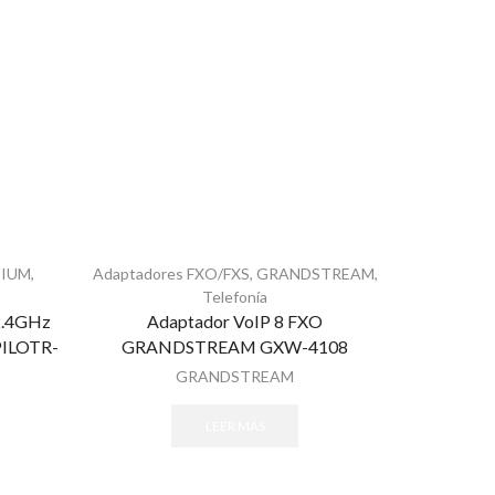
IUM
,
Adaptadores FXO/FXS
,
GRANDSTREAM
,
Adaptadore
Telefonía
Equipo
 2.4GHz
Adaptador VoIP 8 FXO
ILOTR-
GRANDSTREAM GXW-4108
GRANDSTREAM
LEER MÁS