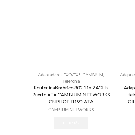
Adaptadores FXO/FXS
,
CAMBIUM
,
Adapta
Telefonía
Router inalámbrico 802.11n 2.4GHz
Adap
Puerto ATA CAMBIUM NETWORKS
tel
CNPILOT-R190-ATA
GR
CAMBIUM NETWORKS
LEER MÁS