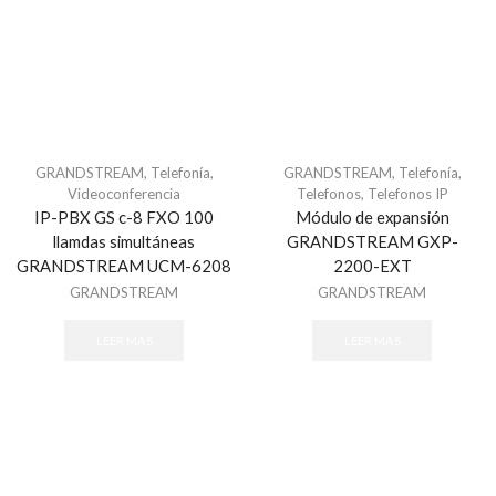
Humo VPlex
Impacto
Movimiento para Exterior
Movimiento para Interior
Rotura de Vidrios y Cristales
Sísmico
GRANDSTREAM
,
Telefonía
,
GRANDSTREAM
,
Telefonía
,
Videoconferencia
Telefonos
,
Telefonos IP
Temperatura
IP-PBX GS c-8 FXO 100
Módulo de expansión
Vibraciones
llamdas simultáneas
GRANDSTREAM GXP-
GRANDSTREAM UCM-6208
2200-EXT
Energía
GRANDSTREAM
GRANDSTREAM
Baterías
Fuentes de Poder
LEER MÁS
LEER MÁS
Transformadores
Gabinetes y Carcasas
Carcasas
Gabinetes para Paneles
Gabinetes para Sirena