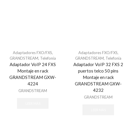
Refacciones - Control Acceso Peatonal
Swing Barriers
Torniquetes
Control Acceso Vehicular
Barreras Vehicular
Lectoras de Largo Alcance
Motores Para Portones
Adaptadores FXO/FXS
,
Adaptadores FXO/FXS
,
GRANDSTREAM
,
Telefonía
GRANDSTREAM
,
Telefonía
Refacciones - Control Acceso Vehícular
Adaptador VoIP 24 FXS
Adaptador VoIP 32 FXS 2
Control de Acceso
Montaje en rack
puertos telco 50 pins
GRANDSTREAM GXW-
Montaje en rack
Accesorios - Control de Acceso
4224
GRANDSTREAM GXW-
Controladores y Distribuidores
4232
GRANDSTREAM
Huella
GRANDSTREAM
Lectoras Biometricas
LEER MÁS
LEER MÁS
Lectoras USB
Paneles de Control
Proximidad