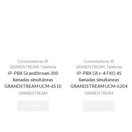
Audioporteros
Distribuidores
Frentes de Calle
Intercomunicadores
Digital Signage
Sistemas de Enfermería
Videoporteros Analógicos
Conmutadores IP
,
Conmutadores IP
,
Distribuidores
GRANDSTREAM
,
Telefonía
GRANDSTREAM
,
Telefonía
Frentes de Calle
IP-PBX GrandStream 200
IP-PBX GS c-4 FXO 45
llamadas simultáneas
llamadas simultaneas
Kits de Videoporteros
GRANDSTREAM UCM-6510
GRANDSTREAM UCM-6204
Monitores
GRANDSTREAM
GRANDSTREAM
Videoporteros IP
Frentes de Calle
LEER MÁS
LEER MÁS
Kits de Videoportero
Monitores