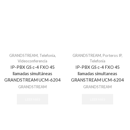
Automatización
Automatización e Intrusión
Accesorios
Botones de Pánico
Controles Remotos
Estaciones de Jalón
Sirenas y Estrobos
GRANDSTREAM
,
Telefonía
,
GRANDSTREAM
,
Porteros IP
,
Automatización - Casa Inteligente
Videoconferencia
Telefonía
IP-PBX GS c-4 FXO 45
IP-PBX GS c-4 FXO 45
Control de Iluminación
llamadas simultáneas
llamadas simultaneas
Lutron
GRANDSTREAM UCM-6204
GRANSTREAM UCM-6204
Lutron Caseta Wireless
GRANDSTREAM
GRANDSTREAM
Lutron Vive
LEER MÁS
LEER MÁS
Relevadores WiFi
Termostatos
Cables
Todos