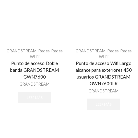
Paneles de Alarma
Servicios AlarmNet / Total Connect
Megafonía y Audioevacuación
EPCOM ProAudio
Módulos de Expansión
Módulos de Expansión Cableado
GRANDSTREAM
,
Redes
,
Redes
GRANDSTREAM
,
Redes
,
Redes
Wi-Fi
Wi-Fi
Módulos de Expansión de Relevador/ PGM
Punto de acceso Doble
Punto de acceso Wifi Largo
Receptores Inalámbricos
banda GRANDSTREAM
alcance para exteriores 450
Paneles de Alarma
GWN7600
usuarios GRANDSTREAM
GWN7600LR
Todos
GRANDSTREAM
GRANDSTREAM
Protección Contra Sobretensiones
LEER MÁS
Todos
LEER MÁS
Protección Perimetral
Cable Sensor Perimetral
Sensores de Rayo Laser y PIR´s Inteligentes
Señalamientos