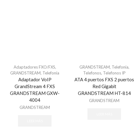
Comunicadores y Transmisores
Módulos
Paneles
Paquetes de Alarma
Sensores de Alarma
Sirenas
Teclados
Adaptadores FXO/FXS
,
GRANDSTREAM
,
Telefonía
,
Automatización
GRANDSTREAM
,
Telefonía
Telefonos
,
Telefonos IP
Ambientación
Adaptador VoIP
ATA 4 puertos FXS 2 puertos
Control de Iluminación
GrandStream 4 FXS
Red Gigabit
GRANDSTREAM GXW-
GRANDSTREAM HT-814
Controles
4004
GRANDSTREAM
Gateway
GRANDSTREAM
Seguridad y Acceso
LEER MÁS
LEER MÁS
Cercas Eléctricas
Accesorios - Cercas Eléctricas