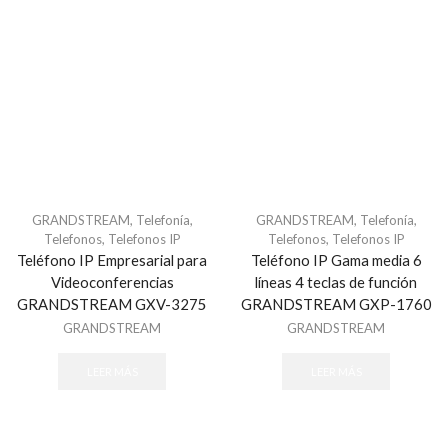
Monitores
Probadores de Video
Camaras Analogas
Camaras Bullet
Camaras de Domo
Camaras Espia
Camaras Exterior
Camaras Inalambricas
GRANDSTREAM
,
Telefonía
,
GRANDSTREAM
,
Telefonía
,
Telefonos
,
Telefonos IP
Telefonos
,
Telefonos IP
Camaras Infrarojas IR
Teléfono IP Empresarial para
Teléfono IP Gama media 6
Camaras PTZ
Videoconferencias
líneas 4 teclas de función
GRANDSTREAM GXV-3275
GRANDSTREAM GXP-1760
Camaras Punta de Poste
GRANDSTREAM
GRANDSTREAM
Camaras Termicas
Camaras Varifocales
LEER MÁS
LEER MÁS
Controladores PTZ
DVR Mobil