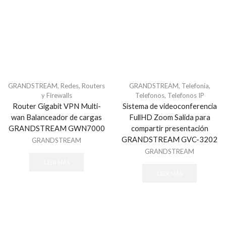
Todos
Sistemas de Emergencia
Atención Sociosanitaria
Estaciones Manuales de Emergencia
Teclados
GRANDSTREAM
,
Redes
,
Routers
GRANDSTREAM
,
Telefonía
,
Todos
y Firewalls
Telefonos
,
Telefonos IP
Videoverificación
Router Gigabit VPN Multi-
Sistema de videoconferencia
Todos
wan Balanceador de cargas
FullHD Zoom Salida para
GRANDSTREAM GWN7000
compartir presentación
Automotriz
GRANDSTREAM GVC-3202
GRANDSTREAM
Alarma para Autos
GRANDSTREAM
Estrobos
LEER MÁS
LEER MÁS
GPS para motocicleta
GPS Vehiculos
Torretas
BELDEN