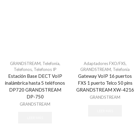
ASSA ABLOY
Audio
Altavoces
Amplificadores
Bocinas
cables
Controladores
GRANDSTREAM
,
Telefonía
,
Adaptadores FXO/FXS
,
Telefonos
,
Telefonos IP
GRANDSTREAM
,
Telefonía
Detector de ruido
Estación Base DECT VoIP
Gateway VoIP 16 puertos
Enrutadores
inalámbrica hasta 5 teléfonos
FXS 1 puerto Telco 50 pins
Microfono
DP720 GRANDSTREAM
GRANDSTREAM XW-4216
DP-750
GRANDSTREAM
Audio & Video
GRANDSTREAM
Accesorios - Videoporteros
LEER MÁS
Audio y Megafonía
LEER MÁS
Altavoces
Audioporteros e Intercomunicadores