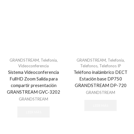
Incendio
Detectores
Estaciones Manuales
Estrobos y Sirenas
Módulos
Paneles de Control
Teclados
GRANDSTREAM
,
Telefonía
,
GRANDSTREAM
,
Telefonía
,
Videoconferencia
Telefonos
,
Telefonos IP
Patch cord
Sistema Videoconferencia
Teléfono inalámbrico DECT
Siames
FullHD Zoom Salida para
Estación base DP750
UTP / FTP
compartir presentación
GRANDSTREAM DP-720
GRANSTREAM GVC-3202
GRANDSTREAM
Canaletas y Fijación
GRANDSTREAM
Canalización
LEER MÁS
Canaletas
LEER MÁS
Fijación
Tubería Metálica CONDUIT / Accesorios