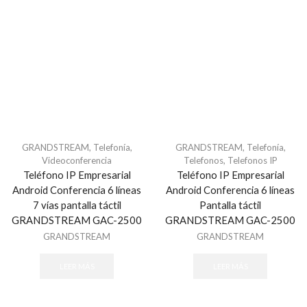
Camaras AHD
Camaras de Seguridad
Accesorios CCTV
Brazo con movimiento
Cables
Cable UTP CAT5e
Cable UTP CAT6
GRANDSTREAM
,
Telefonía
,
GRANDSTREAM
,
Telefonía
,
Cable UTP CAT6A
Videoconferencia
Telefonos
,
Telefonos IP
Teléfono IP Empresarial
Teléfono IP Empresarial
Conectores
Android Conferencia 6 líneas
Android Conferencia 6 líneas
Discos Duros
7 vías pantalla táctil
Pantalla táctil
Extensores de Red/HDMI/VGA
GRANDSTREAM GAC-2500
GRANDSTREAM GAC-2500
GRANDSTREAM
GRANDSTREAM
Gabinetes para Camaras
Gabinetes para DVR
LEER MÁS
LEER MÁS
Lamparas Infrarrojas
Microfonos