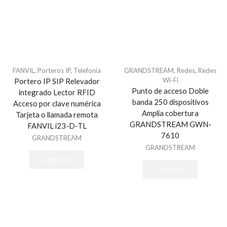
Generadores de Niebla
Accesorios
Todos
Herramientas
FANVIL
,
Porteros IP
,
Telefonía
GRANDSTREAM
,
Redes
,
Redes
Accesorios de Instalación
Wi-Fi
Portero IP SIP Relevador
Hikvision Paneles de Alarma y Accesorios
Punto de acceso Doble
integrado Lector RFID
AX HUB Series
banda 250 dispositivos
Acceso por clave numérica
Amplia cobertura
Tarjeta o llamada remota
AX Hybrid PRO Series
GRANDSTREAM GWN-
FANVIL i23-D-TL
AX PRO Series
7610
GRANDSTREAM
Hybrid Series
GRANDSTREAM
Perimetrales y Estaciones de Pánico
LEER MÁS
LEER MÁS
Honeywell Total Connect
Accesorios
Automatización Z-WAVE
Comunicadores