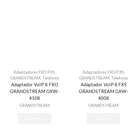
Acceso vehicular
Barrera vehicular
ACCESPRO
Accessories
ACTI
AIRX
Alarmas
Alarma Inalambrica
Adaptadores FXO/FXS
,
Adaptadores FXO/FXS
,
GRANDSTREAM
,
Telefonía
GRANDSTREAM
,
Telefonía
Alarmas & Intrusión
Adaptador VoIP 8 FXO
Adaptador VoIP 8 FXS
Alarmas
GRANDSTREAM GXW-
GRANDSTREAM GXW-
4108
4008
Accesorios - Alarmas
GRANDSTREAM
GRANDSTREAM
Baterías de equipos DSC
Botones
LEER MÁS
LEER MÁS
Cables para Alarmas
Cámaras - Videoverificación