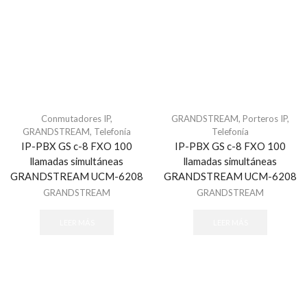
Centrales de Monitoreo
Centrales de Monitoreo de Alarmas
Comunicadores
Cercas Eléctricas
Accesorios
Energizadores
Conmutadores IP
,
GRANDSTREAM
,
Porteros IP
,
GRANDSTREAM
,
Telefonía
Telefonía
Postes
IP-PBX GS c-8 FXO 100
IP-PBX GS c-8 FXO 100
Contactos Magnéticos
llamadas simultáneas
llamadas simultáneas
Contacto Magnético Cableado
GRANDSTREAM UCM-6208
GRANDSTREAM UCM-6208
GRANDSTREAM
GRANDSTREAM
Contacto Magnético Inalámbrico
Detectores / Sensores
LEER MÁS
LEER MÁS
Autónomos
Contactos Magnéticos
Fotoeléctricos y Microondas
Humo Inalámbricos