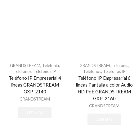
Jumpers
Jumpers y Pigtails
Gabinetes
Herramienta
Herramientas
Jacks y conectores
Patch Panel
GRANDSTREAM
,
Telefonía
,
GRANDSTREAM
,
Telefonía
,
Placas y Accesorios
Telefonos
,
Telefonos IP
Telefonos
,
Telefonos IP
Teléfono IP Empresarial 4
Teléfono IP Empresarial 6
Racks
líneas GRANDSTREAM
líneas Pantalla a color Audio
Racks y Gabinetes
GXP-2140
HD PoE GRANDSTREAM
Accesorios para Rack/Gabinetes
GXP-2160
GRANDSTREAM
GRANDSTREAM
Tierras Físicas y Pararrayos
LEER MÁS
Caja blindada
LEER MÁS
Caja de Seguridad
Camara Térmica