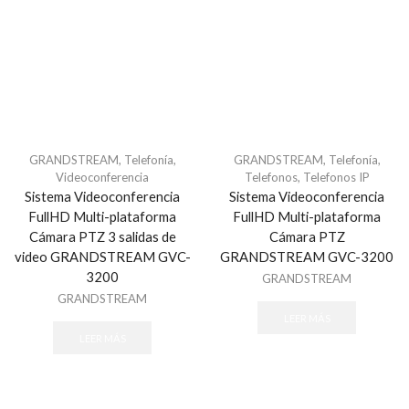
Biometricos
BLACK ECCO
BOSCH
Brothel creeper
Cableado estructurado
GRANDSTREAM
,
Telefonía
,
GRANDSTREAM
,
Telefonía
,
Accesorios - Cableado Estructurado
Videoconferencia
Telefonos
,
Telefonos IP
Cableado de Cobre
Sistema Videoconferencia
Sistema Videoconferencia
FullHD Multi-plataforma
FullHD Multi-plataforma
Cajas Superficiales
Cámara PTZ 3 salidas de
Cámara PTZ
Faceplates
video GRANDSTREAM GVC-
GRANDSTREAM GVC-3200
Herramientas
3200
GRANDSTREAM
Jacks / Plugs
GRANDSTREAM
LEER MÁS
Patch Cords
LEER MÁS
Patch Panels
Cables
HDMI