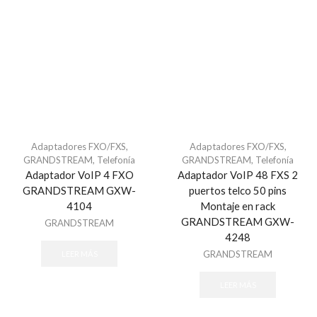
Software - Acceso
Tarjetas y Botones
Teclados
Control de Asistencia
Accesorios - Asistencia
Facial
Huella
Adaptadores FXO/FXS
,
Adaptadores FXO/FXS
,
Inspección
GRANDSTREAM
,
Telefonía
GRANDSTREAM
,
Telefonía
Adaptador VoIP 4 FXO
Adaptador VoIP 48 FXS 2
Detectores de Metal Arco
GRANDSTREAM GXW-
puertos telco 50 pins
Detectores de Metal Portátil
4104
Montaje en rack
Sistemas de Inspección de Rayos X
GRANDSTREAM GXW-
GRANDSTREAM
4248
Sistema de Estacionamiento
GRANDSTREAM
LEER MÁS
Consumibles
Sistema de Cobro
LEER MÁS
Sistema de Guia Ultrasonido