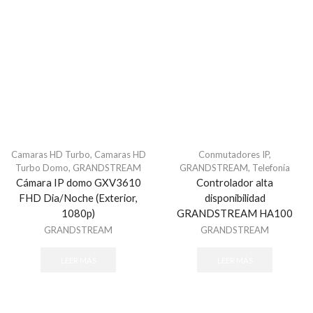
Aisladores
Alambres y Cables
Energizadores
Postes
Alarmas para Casa Monterrey
Alarmas para Negocio Monterrey
ALFA
ALLIED TELESIS
Camaras HD Turbo
,
Camaras HD
Conmutadores IP
,
Turbo Domo
,
GRANDSTREAM
GRANDSTREAM
,
Telefonía
Almacenamiento
Cámara IP domo GXV3610
Controlador alta
Discos Duros
FHD Dia/Noche (Exterior,
disponibilidad
1080p)
GRANDSTREAM HA100
Memorias MicroSD y USB
GRANDSTREAM
GRANDSTREAM
ALTAI
Altronix
LEER MÁS
LEER MÁS
ALVARADO
Alvarion