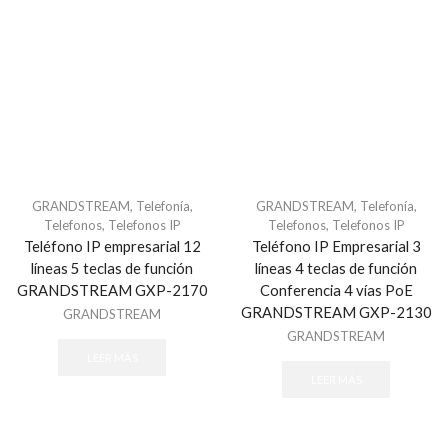
Tubería PVC / Registros PVC
Charola
Accesorios
Charolas Tipo Malla
Montajes
Uniones
Charolas y organizadores
GRANDSTREAM
,
Telefonía
,
GRANDSTREAM
,
Telefonía
,
Conectores
Telefonos
,
Telefonos IP
Telefonos
,
Telefonos IP
Para Redes RJ-45
Teléfono IP empresarial 12
Teléfono IP Empresarial 3
líneas 5 teclas de función
líneas 4 teclas de función
Fibra optica
GRANDSTREAM GXP-2170
Conferencia 4 vías PoE
Accesorios - Fibra Óptica
GRANDSTREAM GXP-2130
GRANDSTREAM
Cable
GRANDSTREAM
Cable de Fibra Óptica
LEER MÁS
LEER MÁS
Conectores
Distribuidores de Fibra Óptica
Herramientas