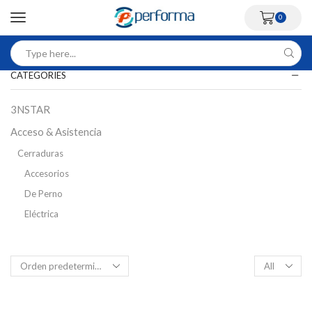
0
CATEGORIES
3NSTAR
Acceso & Asistencia
Cerraduras
Accesorios
De Perno
Eléctrica
Inteligente
Magnética
Control Acceso Peatonal
Flap Barriers