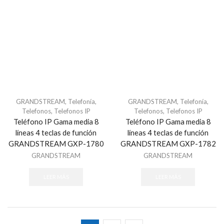
DVR Video Grabadores
DVR 16 Canales
DVR 32 Canales
DVR 4 Canales
DVR 8 Canales
Energia
Accesorios Energia
GRANDSTREAM
,
Telefonía
,
GRANDSTREAM
,
Telefonía
,
Eólica
Telefonos
,
Telefonos IP
Telefonos
,
Telefonos IP
Fuentes de Energia
Teléfono IP Gama media 8
Teléfono IP Gama media 8
Barras Multiconectores
líneas 4 teclas de función
líneas 4 teclas de función
GRANDSTREAM GXP-1780
GRANDSTREAM GXP-1782
Fuentes de Poder y Adaptadores
GRANDSTREAM
GRANDSTREAM
Inyectores PoE
Reguladores y UPS
LEER MÁS
LEER MÁS
Fuentes para 16-18 Camaras
Fuentes para 4 Camaras
Fuentes para 8 Camaras