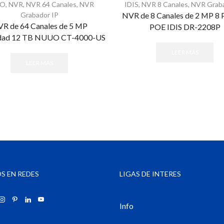
UO
,
NVR
,
NVR 64 Canales
,
NVR
IDIS
,
NVR 8 Canales
,
NVR Graba
Grabador IP
NVR de 8 Canales de 2 MP 8 
R de 64 Canales de 5 MP
POE IDIS DR-2208P
dad 12 TB NUUO CT-4000-US
LEER MÁS
LEER MÁS
S EN REDES
LIGAS DE INTERES
Info