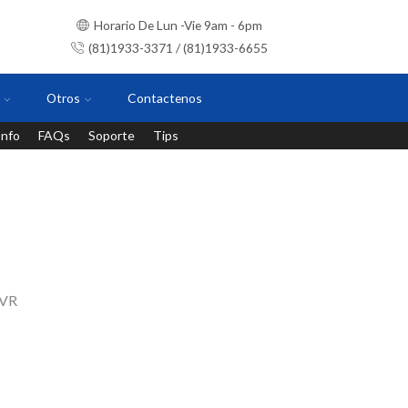
Horario De Lun -Vie 9am - 6pm
(81)1933-3371 / (81)1933-6655
Otros
Contactenos
Info
FAQs
Soporte
Tips
Instalaciones con personal certificado
VR