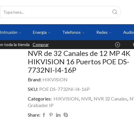
Intrusión
Energia
Telefonos
Redes
Audio
 toda la tienda
Comprar
NVR de 32 Canales de 12 MP 4K
HIKVISION 16 Puertos POE DS-
7732NI-I4-16P
Brand:
HIKVISION
SKU:
POE DS-7732NI-I4-16P
Categories:
HIKVISION
,
NVR
,
NVR 32 Canales
,
N
Grabador IP
Share: