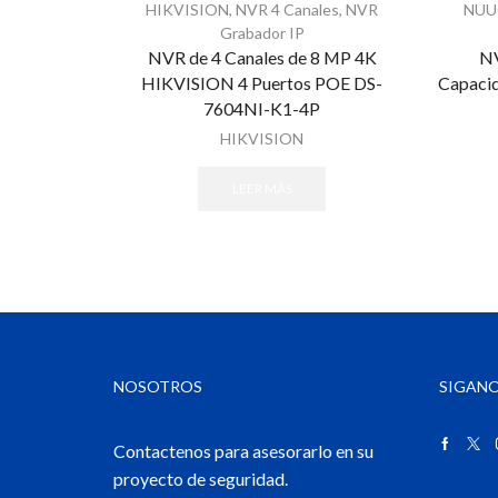
HIKVISION
,
NVR 4 Canales
,
NVR
NU
Grabador IP
NVR de 4 Canales de 8 MP 4K
NV
HIKVISION 4 Puertos POE DS-
Capaci
7604NI-K1-4P
HIKVISION
LEER MÁS
NOSOTROS
SIGANO
Contactenos para asesorarlo en su
proyecto de seguridad.