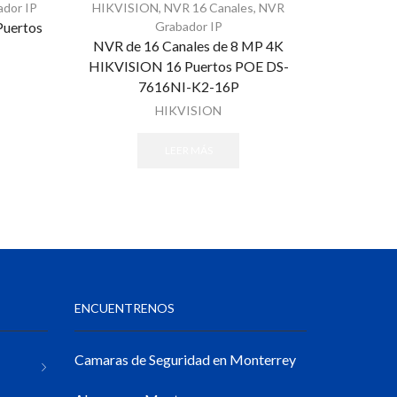
dor IP
HIKVISION
,
NVR 16 Canales
,
NVR
HIKVISIO
Puertos
Grabador IP
NVR de 16 Canales de 8 MP 4K
NVR de 
HIKVISION 16 Puertos POE DS-
HIKVISIO
7616NI-K2-16P
HIKVISION
LEER MÁS
ENCUENTRENOS
Camaras de Seguridad en Monterrey