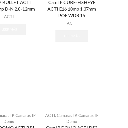
P BULLET ACTI
Cam IP CUBE-FISHEYE
mp D-N 2.8-12mm
ACTI E16 10mp 1.37mm
POE WDR 15
ACTI
ACTI
LEER MÁS
LEER MÁS
maras IP
,
Camaras IP
ACTI
,
Camaras IP
,
Camaras IP
Domo
Domo
 DOMO ACTI B51
Cam IP DOMO ACTI D52