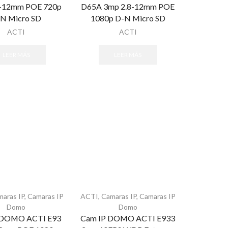
8-12mm POE 720p
D65A 3mp 2.8-12mm POE
N Micro SD
1080p D-N Micro SD
ACTI
ACTI
LEER MÁS
LEER MÁS
maras IP
,
Camaras IP
ACTI
,
Camaras IP
,
Camaras IP
Domo
Domo
 DOMO ACTI E93
Cam IP DOMO ACTI E933