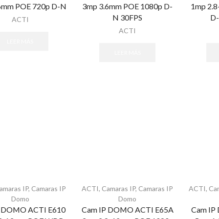
6mm POE 720p D-N
3mp 3.6mm POE 1080p D-
1mp 2.
N 30FPS
D-
ACTI
ACTI
LEER MÁS
LEER MÁS
amaras IP
,
Camaras IP
ACTI
,
Camaras IP
,
Camaras IP
ACTI
,
Ca
Domo
Domo
P DOMO ACTI E610
Cam IP DOMO ACTI E65A
Cam IP