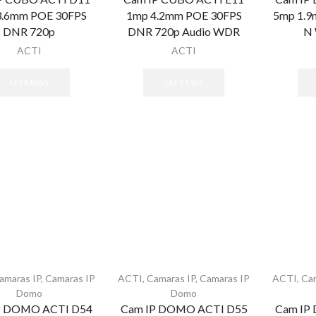
3.6mm POE 30FPS
1mp 4.2mm POE 30FPS
5mp 1.9
DNR 720p
DNR 720p Audio WDR
N
ACTI
ACTI
LEER MÁS
LEER MÁS
amaras IP
,
Camaras IP
ACTI
,
Camaras IP
,
Camaras IP
ACTI
,
Ca
Domo
Domo
P DOMO ACTI D54
Cam IP DOMO ACTI D55
Cam IP