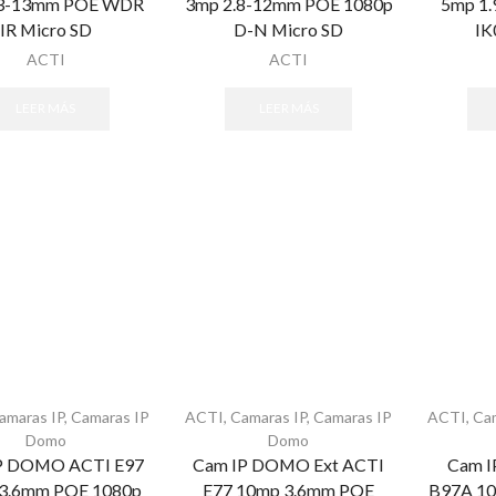
3-13mm POE WDR
3mp 2.8-12mm POE 1080p
5mp 1
IR Micro SD
D-N Micro SD
IK
ACTI
ACTI
LEER MÁS
LEER MÁS
amaras IP
,
Camaras IP
ACTI
,
Camaras IP
,
Camaras IP
ACTI
,
Ca
Domo
Domo
P DOMO ACTI E97
Cam IP DOMO Ext ACTI
Cam I
3.6mm POE 1080p
E77 10mp 3.6mm POE
B97A 1