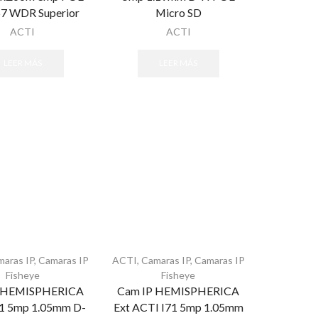
7 WDR Superior
Micro SD
ACTI
ACTI
LEER MÁS
LEER MÁS
maras IP
,
Camaras IP
ACTI
,
Camaras IP
,
Camaras IP
Fisheye
Fisheye
P HEMISPHERICA
Cam IP HEMISPHERICA
1 5mp 1.05mm D-
Ext ACTI I71 5mp 1.05mm