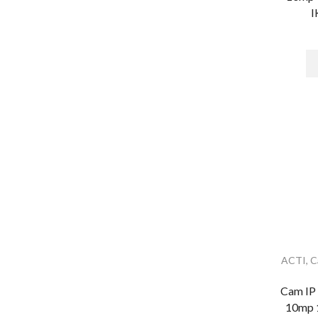
I
ALLIED TELESIS
Almacenamiento
Discos Duros
Memorias MicroSD y USB
ALTAI
Altronix
ALVARADO
Alvarion
ASSA ABLOY
Audio
Altavoces
ACTI
,
C
Amplificadores
Bocinas
Cam IP
10mp 
cables