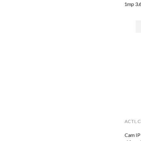
Alarmas & Intrusión
1mp 3.
Alarmas
Accesorios - Alarmas
Baterías de equipos DSC
Botones
Cables para Alarmas
Cámaras - Videoverificación
Comunicadores y Transmisores
Módulos
Paneles
Paquetes de Alarma
Sensores de Alarma
Sirenas
ACTI
,
C
Teclados
Cam I
Automatización