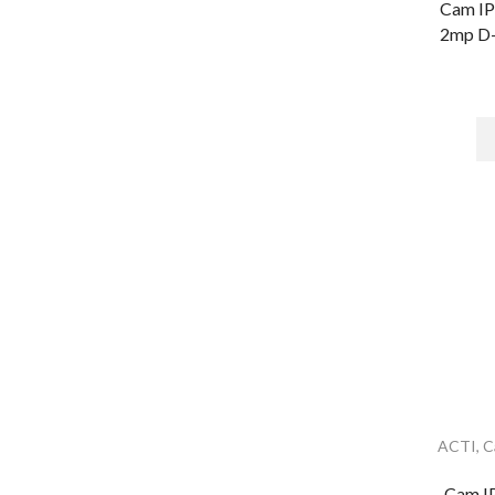
Cam IP
Huella
2mp D
Lectoras Biometricas
Lectoras USB
Paneles de Control
Proximidad
Software - Acceso
Tarjetas y Botones
Teclados
Control de Asistencia
Accesorios - Asistencia
Facial
Huella
Inspección
ACTI
,
C
Detectores de Metal Arco
Cam I