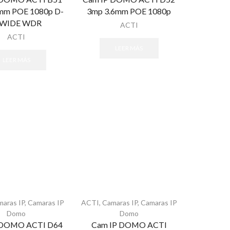
mm POE 1080p D-
3mp 3.6mm POE 1080p
 WIDE WDR
ACTI
ACTI
LEER MÁS
LEER MÁS
maras IP
,
Camaras IP
ACTI
,
Camaras IP
,
Camaras IP
Domo
Domo
 DOMO ACTI D64
Cam IP DOMO ACTI