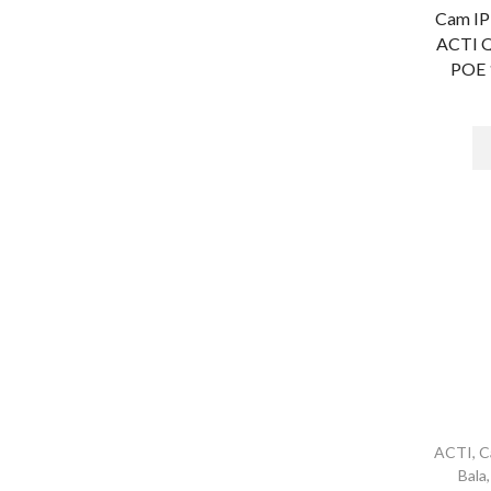
Cam I
Control Acceso Peatonal
ACTI 
Flap Barriers
POE 
Refacciones - Control Acceso
Peatonal
Swing Barriers
Torniquetes
Control Acceso Vehicular
Barreras Vehicular
Lectoras de Largo Alcance
Motores Para Portones
Refacciones - Control Acceso
Vehícular
Control de Acceso
Accesorios - Control de Acceso
ACTI
,
C
Bala
Controladores y Distribuidores