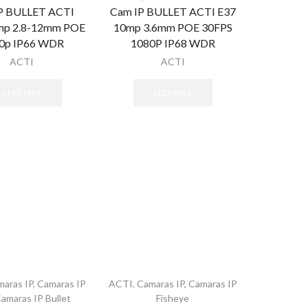
P BULLET ACTI
Cam IP BULLET ACTI E37
mp 2.8-12mm POE
10mp 3.6mm POE 30FPS
0p IP66 WDR
1080P IP68 WDR
ACTI
ACTI
LEER MÁS
LEER MÁS
maras IP
,
Camaras IP
ACTI
,
Camaras IP
,
Camaras IP
amaras IP Bullet
Fisheye