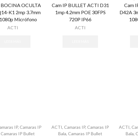
P BOCINA OCULTA
Cam IP BULLET ACTI D31
Cam I
Q14-K1 2mp 3.7mm
1mp 4.2mm POE 30FPS
D42A 3
1080p Micrófono
720P IP66
108
ACTI
ACTI
LEER MÁS
LEER MÁS
amaras IP
,
Camaras IP
ACTI
,
Camaras IP
,
Camaras IP
ACTI
,
Ca
,
Camaras IP Bullet
Bala
,
Camaras IP Bullet
Bala
,
C