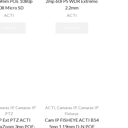
.9mm POE 1080p
2mp 60FPS WDR Extremo
08 Micro SD
2.2mm
ACTI
ACTI
LEER MÁS
LEER MÁS
maras IP
,
Camaras IP
ACTI
,
Camaras IP
,
Camaras IP
PTZ
Fisheye
P Ext PTZ ACTI
Cam IP FISHEYE ACTI B54
0xZoom 3mp POE-
5mp 1.19mm D-N POE