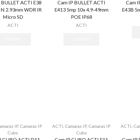
 BULLET ACTI E38
Cam IP BULLET ACTI
Cam I
-N 2.93mm WDR IR
E413 5mp 10x 4.9-49mm
E43B 5
Micro SD
POE IP68
ACTI
ACTI
LEER MÁS
LEER MÁS
amaras IP
,
Camaras IP
ACTI
,
Camaras IP
,
Camaras IP
ACTI
,
Ca
Cubo
Cubo
P CUBO ACTI D11
Cam IP CUBO ACTI E11
Cam IP