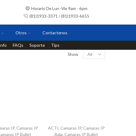
Horario De Lun -Vie 9am - 6pm
(81)1933-3371 / (81)1933-6655
Otros
Contactenos
Info
FAQs
Soporte
Tips
Instalaciones con personal certificado
Show
maras IP
,
Camaras IP
ACTI
,
Camaras IP
,
Camaras IP
amaras IP Bullet
Bala
,
Camaras IP Bullet