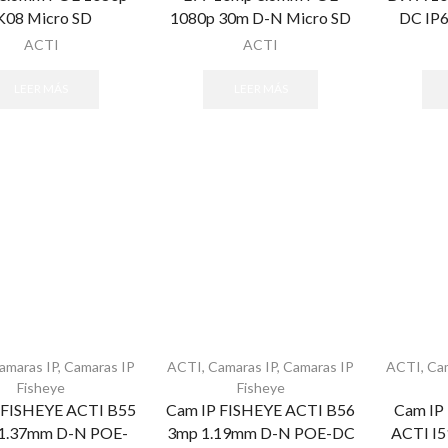
K08 Micro SD
1080p 30m D-N Micro SD
DC IP6
ACTI
ACTI
LEER MÁS
LEER MÁS
amaras IP
,
Camaras IP
ACTI
,
Camaras IP
,
Camaras IP
ACTI
,
Ca
Fisheye
Fisheye
 FISHEYE ACTI B55
Cam IP FISHEYE ACTI B56
Cam I
1.37mm D-N POE-
3mp 1.19mm D-N POE-DC
ACTI I5