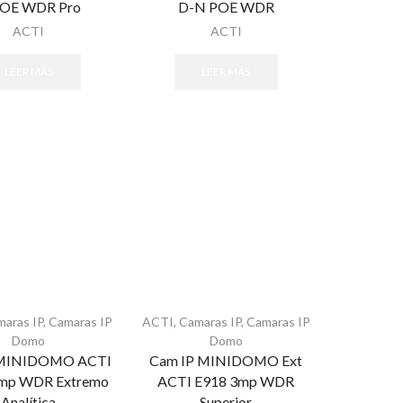
POE WDR Pro
D-N POE WDR
ACTI
ACTI
LEER MÁS
LEER MÁS
maras IP
,
Camaras IP
ACTI
,
Camaras IP
,
Camaras IP
Domo
Domo
 MINIDOMO ACTI
Cam IP MINIDOMO Ext
mp WDR Extremo
ACTI E918 3mp WDR
Analítica
Superior