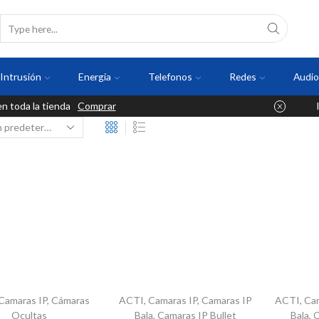
Intrusión
Energia
Telefonos
Redes
Audio
 toda la tienda
Comprar
Camaras IP
,
Cámaras
ACTI
,
Camaras IP
,
Camaras IP
ACTI
,
Ca
Ocultas
Bala
,
Camaras IP Bullet
Bala
,
C