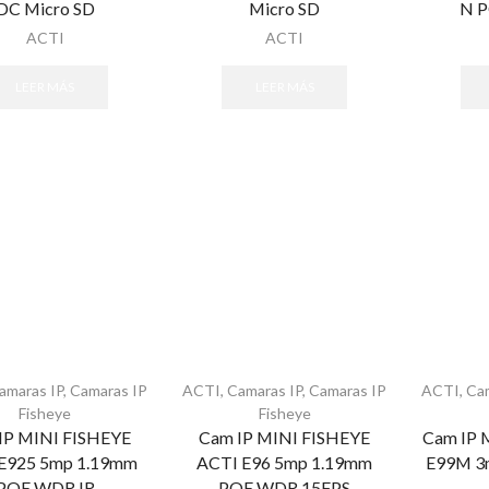
DC Micro SD
Micro SD
N 
ACTI
ACTI
LEER MÁS
LEER MÁS
amaras IP
,
Camaras IP
ACTI
,
Camaras IP
,
Camaras IP
ACTI
,
Ca
Fisheye
Fisheye
IP MINI FISHEYE
Cam IP MINI FISHEYE
Cam IP
E925 5mp 1.19mm
ACTI E96 5mp 1.19mm
E99M 3
POE WDR IR
POE WDR 15FPS