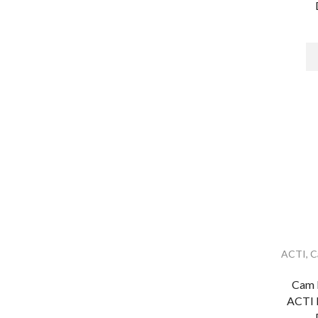
Controladores
Detector de ruido
Enrutadores
Microfono
Audio & Video
Accesorios - Videoporteros
Audio y Megafonía
Altavoces
Audioporteros e Intercomunicadores
Audioporteros
Distribuidores
ACTI
,
C
Frentes de Calle
Intercomunicadores
Cam 
ACTI 
Digital Signage