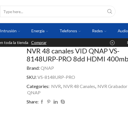
Intrusión
Energia
Telefonos
Redes
Audio
 toda la tienda
Comprar
NVR 48 canales VID QNAP VS-
8148URP-PRO 8dd HDMI 400mb
Brand:
QNAP
SKU:
VS-8148URP-PRO
Categories:
NVR
,
NVR 48 Canales
,
NVR Grabador 
QNAP
Share: