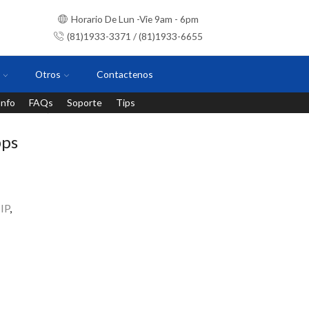
Horario De Lun -Vie 9am - 6pm
(81)1933-3371 / (81)1933-6655
Otros
Contactenos
Info
FAQs
Soporte
Tips
Instalaciones con personal certificado
ps
IP
,