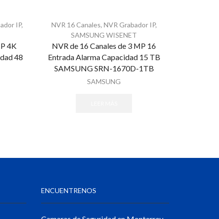
ador IP
,
NVR 16 Canales
,
NVR Grabador IP
,
HIKVIS
SAMSUNG WISENET
MP 4K
NVR de 16 Canales de 3 MP 16
NVR de
dad 48
Entrada Alarma Capacidad 15 TB
HIKVISI
SAMSUNG SRN-1670D-1TB
SAMSUNG
LEER MÁS
ENCUENTRENOS
Camaras de Seguridad en Monterrey