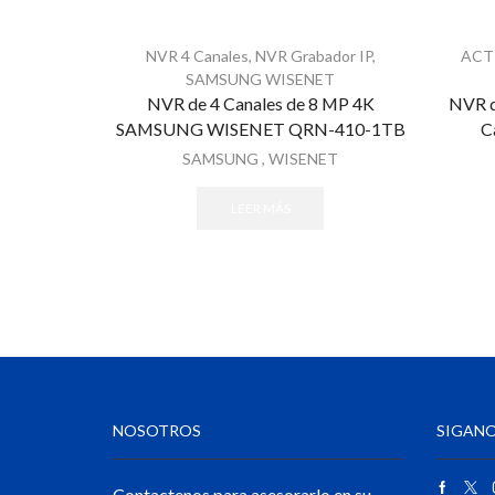
NVR 4 Canales
,
NVR Grabador IP
,
ACT
SAMSUNG WISENET
NVR de 4 Canales de 8 MP 4K
NVR d
SAMSUNG WISENET QRN-410-1TB
C
SAMSUNG
,
WISENET
LEER MÁS
NOSOTROS
SIGANO
Contactenos para asesorarlo en su