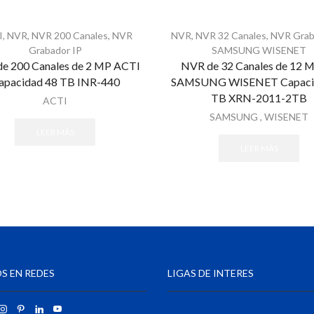
I
,
NVR
,
NVR 200 Canales
,
NVR
NVR
,
NVR 32 Canales
,
NVR Grab
Grabador IP
SAMSUNG WISENET
e 200 Canales de 2 MP ACTI
NVR de 32 Canales de 12 
apacidad 48 TB INR-440
SAMSUNG WISENET Capaci
TB XRN-2011-2TB
ACTI
SAMSUNG
,
WISENET
LEER MÁS
LEER MÁS
S EN REDES
LIGAS DE INTERES