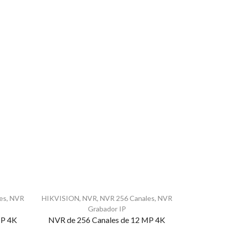
es
,
NVR
HIKVISION
,
NVR
,
NVR 256 Canales
,
NVR
ACTI
,
Grabador IP
MP 4K
NVR de 256 Canales de 12 MP 4K
NVR 16 Ca