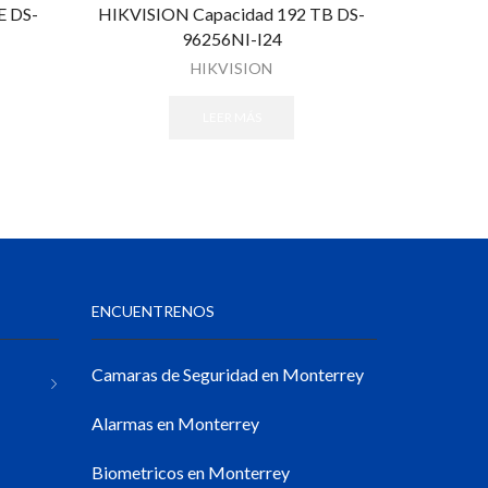
E DS-
HIKVISION Capacidad 192 TB DS-
Rack
96256NI-I24
HIKVISION
LEER MÁS
ENCUENTRENOS
Camaras de Seguridad en Monterrey
Alarmas en Monterrey
Biometricos en Monterrey