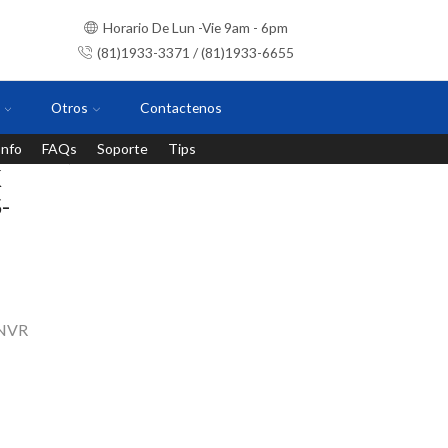
Horario De Lun -Vie 9am - 6pm
(81)1933-3371 / (81)1933-6655
Otros
Contactenos
Info
FAQs
Soporte
Tips
Instalaciones con personal certificado
K
-
NVR