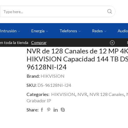
Intrusión
Energia
Telefonos
Redes
Audio
 toda la tienda
Comprar
NVR de 128 Canales de 12 MP 4
HIKVISION Capacidad 144 TB DS
96128NI-I24
Brand:
HIKVISION
SKU:
DS-96128NI-I24
Categories:
HIKVISION
,
NVR
,
NVR 128 Canales
,
Grabador IP
Share: