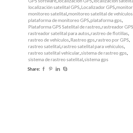
GPS software
,
localización GPS
,
localización satelit
localización satelital GPS
,
Localizador GPS
,
monito
monitoreo satelital
,
monitoreo satelital de vehículos
plataforma de monitoreo GPS
,
plataforma gps
,
Plataforma GPS Satelital de rastreo
,
rastreador GP
rastreador satelital para autos
,
rastreo de flotillas
,
rastreo de vehículos
,
Rastreo gps
,
rastreo por GPS
,
rastreo satelital
,
rastreo satelital para vehículos
,
rastreo satelital vehicular
,
sistema de rastreo gps
,
sistema de rastreo satelital
,
sistema gps
Share: