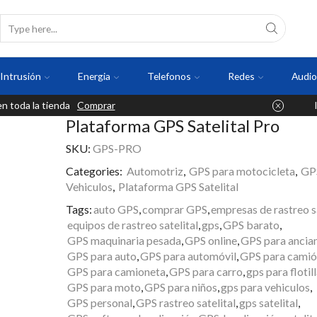
Intrusión
Energia
Telefonos
Redes
Audio
 toda la tienda
Comprar
Plataforma GPS Satelital Pro
SKU:
GPS-PRO
Categories:
Automotriz
,
GPS para motocicleta
,
GP
Vehiculos
,
Plataforma GPS Satelital
Tags:
auto GPS
,
comprar GPS
,
empresas de rastreo sa
equipos de rastreo satelital
,
gps
,
GPS barato
,
GPS maquinaria pesada
,
GPS online
,
GPS para ancia
GPS para auto
,
GPS para automóvil
,
GPS para camió
GPS para camioneta
,
GPS para carro
,
gps para flotil
GPS para moto
,
GPS para niños
,
gps para vehiculos
,
GPS personal
,
GPS rastreo satelital
,
gps satelital
,