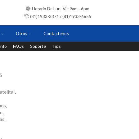
Horario De Lun -Vie 9am - 6pm
(81)1933-3371 / (81)1933-6655
Otros
Contactenos
Info
FAQs
Soporte
Tips
Instalaciones con personal certificado
S
telital
,
nos
,
n
,
las
,