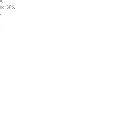
al
,
reo GPS
,
,
S
,