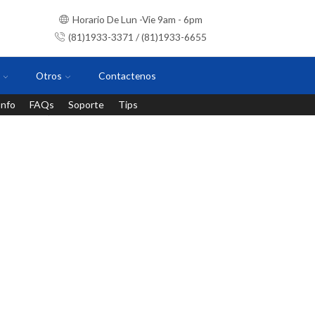
Horario De Lun -Vie 9am - 6pm
(81)1933-3371 / (81)1933-6655
Otros
Contactenos
Info
FAQs
Soporte
Tips
Instalaciones con personal certificado