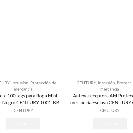
TURY
,
Intrusión
,
Protección de
CENTURY
,
Intrusión
,
Protecci
mercancía
mercancía
ete 100 tags para Ropa Mini
Antena receptora AM Protec
re Negro CENTURY T001-BB
mercancía Esclava CENTURY
CENTURY
CENTURY
LEER MÁS
LEER MÁS