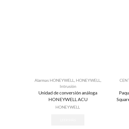
Alarmas HONEYWELL
,
HONEYWELL
,
CEN
Intrusión
Unidad de conversión análoga
Paqu
HONEYWELL ACU
Squa
HONEYWELL
LEER MÁS