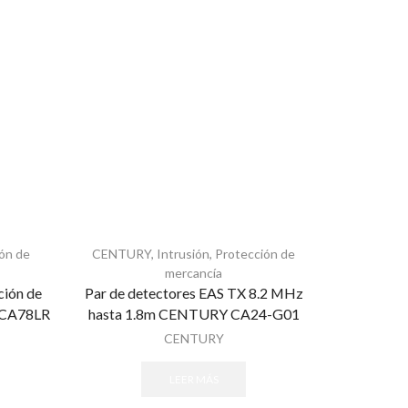
ón de
CENTURY
,
Intrusión
,
Protección de
CENTUR
mercancía
ción de
Par de detectores EAS TX 8.2 MHz
Antena p
 CA78LR
hasta 1.8m CENTURY CA24-G01
Comerc
CE
CENTURY
LEER MÁS