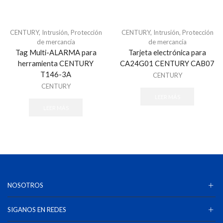
Biometricos
BLACK ECCO
CENTURY
,
Intrusión
,
Protección
CENTURY
,
Intrusión
,
Protección
de mercancía
de mercancía
BOSCH
Tag Multi-ALARMA para
Tarjeta electrónica para
Brothel creeper
herramienta CENTURY
CA24G01 CENTURY CAB07
T146-3A
Cableado estructurado
CENTURY
CENTURY
Accesorios - Cableado Estructurado
LEER MÁS
Cableado de Cobre
LEER MÁS
Cajas Superficiales
Faceplates
Herramientas
Jacks / Plugs
Patch Cords
NOSOTROS
Patch Panels
Cables
SIGANOS EN REDES
HDMI