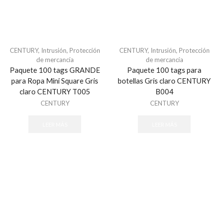
Automatización
Automatización e Intrusión
Accesorios
Botones de Pánico
CENTURY
,
Intrusión
,
Protección
CENTURY
,
Intrusión
,
Protección
Controles Remotos
de mercancía
de mercancía
Paquete 100 tags GRANDE
Paquete 100 tags para
Estaciones de Jalón
para Ropa Mini Square Gris
botellas Gris claro CENTURY
Sirenas y Estrobos
claro CENTURY T005
B004
Automatización - Casa Inteligente
CENTURY
CENTURY
Control de Iluminación
LEER MÁS
LEER MÁS
Lutron
Lutron Caseta Wireless
Lutron Vive
Relevadores WiFi
Termostatos
Cables
Todos