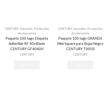
Audioporteros
Distribuidores
Frentes de Calle
Intercomunicadores
CENTURY
,
Intrusión
,
Protección
CENTURY
,
Intrusión
,
Protección
Digital Signage
de mercancía
de mercancía
Sistemas de Enfermería
Paquete 100 tags Etiqueta
Paquete 100 tags GRANDE
Adherible RF 40x40mm
Mini Square para Ropa Negro
Videoporteros Analógicos
CENTURY GF4040H
CENTURY T005B
Distribuidores
CENTURY
CENTURY
Frentes de Calle
LEER MÁS
LEER MÁS
Kits de Videoporteros
Monitores
Videoporteros IP
Frentes de Calle
Kits de Videoportero
Monitores