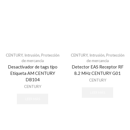
Acceso vehicular
Barrera vehicular
ACCESPRO
Accessories
ACTI
AIRX
CENTURY
,
Intrusión
,
Protección
CENTURY
,
Intrusión
,
Protección
Alarmas
de mercancía
de mercancía
Alarma Inalambrica
Desactivador de tags tipo
Detector EAS Receptor RF
Etiqueta AM CENTURY
8.2 MHz CENTURY G01
Alarmas & Intrusión
DB104
CENTURY
Alarmas
CENTURY
Accesorios - Alarmas
LEER MÁS
LEER MÁS
Baterías de equipos DSC
Botones
Cables para Alarmas
Cámaras - Videoverificación