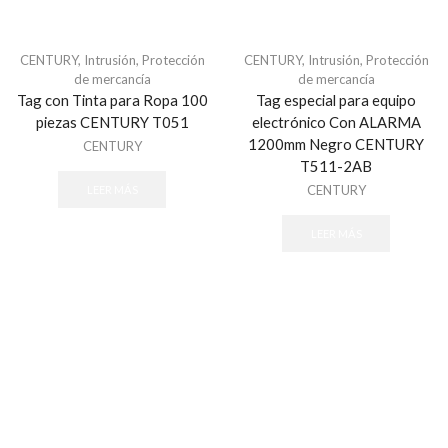
Todos
Sistemas de Emergencia
CENTURY
,
Intrusión
,
Protección
CENTURY
,
Intrusión
,
Protección
de mercancía
de mercancía
Atención Sociosanitaria
Tag con Tinta para Ropa 100
Tag especial para equipo
Estaciones Manuales de Emergencia
piezas CENTURY T051
electrónico Con ALARMA
1200mm Negro CENTURY
Teclados
CENTURY
T511-2AB
Todos
CENTURY
LEER MÁS
Videoverificación
Todos
LEER MÁS
Automotriz
Alarma para Autos
Estrobos
GPS para motocicleta
GPS Vehiculos
Torretas
BELDEN