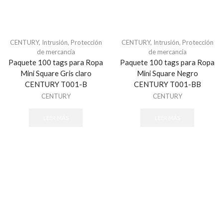
Centrales de Monitoreo
Centrales de Monitoreo de Alarmas
Comunicadores
CENTURY
,
Intrusión
,
Protección
CENTURY
,
Intrusión
,
Protección
de mercancía
de mercancía
Cercas Eléctricas
Paquete 100 tags para Ropa
Paquete 100 tags para Ropa
Accesorios
Mini Square Gris claro
Mini Square Negro
Energizadores
CENTURY T001-B
CENTURY T001-BB
CENTURY
CENTURY
Postes
Contactos Magnéticos
LEER MÁS
LEER MÁS
Contacto Magnético Cableado
Contacto Magnético Inalámbrico
Detectores / Sensores
Autónomos
Contactos Magnéticos
Fotoeléctricos y Microondas
Humo Inalámbricos