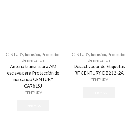
Software - Acceso
Tarjetas y Botones
Teclados
Control de Asistencia
Accesorios - Asistencia
Facial
CENTURY
,
Intrusión
,
Protección
CENTURY
,
Intrusión
,
Protección
Huella
de mercancía
de mercancía
Inspección
Antena transmisora AM
Desactivador de Etiquetas
esclava para Protección de
RF CENTURY DB212-2A
Detectores de Metal Arco
mercancía CENTURY
CENTURY
Detectores de Metal Portátil
CA78LSJ
Sistemas de Inspección de Rayos X
CENTURY
LEER MÁS
Sistema de Estacionamiento
LEER MÁS
Consumibles
Sistema de Cobro
Sistema de Guia Ultrasonido