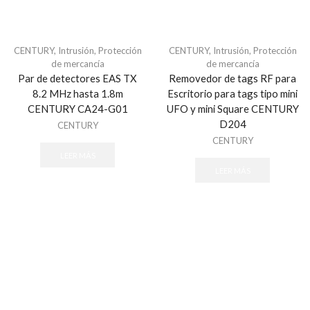
Generadores de Niebla
Accesorios
CENTURY
,
Intrusión
,
Protección
CENTURY
,
Intrusión
,
Protección
Todos
de mercancía
de mercancía
Herramientas
Par de detectores EAS TX
Removedor de tags RF para
8.2 MHz hasta 1.8m
Escritorio para tags tipo mini
Accesorios de Instalación
CENTURY CA24-G01
UFO y mini Square CENTURY
Hikvision Paneles de Alarma y Accesorios
D204
CENTURY
AX HUB Series
CENTURY
LEER MÁS
AX Hybrid PRO Series
LEER MÁS
AX PRO Series
Hybrid Series
Perimetrales y Estaciones de Pánico
Honeywell Total Connect
Accesorios
Automatización Z-WAVE
Comunicadores