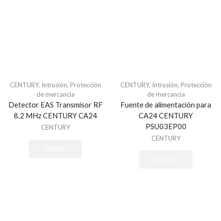
Comunicadores y Transmisores
Módulos
Paneles
Paquetes de Alarma
Sensores de Alarma
Sirenas
CENTURY
,
Intrusión
,
Protección
CENTURY
,
Intrusión
,
Protección
Teclados
de mercancía
de mercancía
Detector EAS Transmisor RF
Fuente de alimentación para
Automatización
8.2 MHz CENTURY CA24
CA24 CENTURY
Ambientación
PSU03EP00
CENTURY
Control de Iluminación
CENTURY
LEER MÁS
Controles
LEER MÁS
Gateway
Seguridad y Acceso
Cercas Eléctricas
Accesorios - Cercas Eléctricas