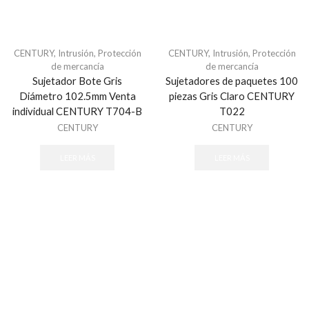
Paneles de Alarma
Servicios AlarmNet / Total Connect
Megafonía y Audioevacuación
CENTURY
,
Intrusión
,
Protección
CENTURY
,
Intrusión
,
Protección
de mercancía
de mercancía
EPCOM ProAudio
Sujetador Bote Gris
Sujetadores de paquetes 100
Módulos de Expansión
Diámetro 102.5mm Venta
piezas Gris Claro CENTURY
Módulos de Expansión Cableado
individual CENTURY T704-B
T022
Módulos de Expansión de Relevador/ PGM
CENTURY
CENTURY
Receptores Inalámbricos
LEER MÁS
LEER MÁS
Paneles de Alarma
Todos
Protección Contra Sobretensiones
Todos
Protección Perimetral
Cable Sensor Perimetral
Sensores de Rayo Laser y PIR´s Inteligentes
Señalamientos