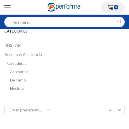
0
CATEGORIES
3NSTAR
Acceso & Asistencia
Cerraduras
Accesorios
De Perno
Eléctrica
Inteligente
Magnética
Control Acceso Peatonal
Flap Barriers