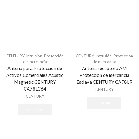
Refacciones - Control Acceso Peatonal
Swing Barriers
Torniquetes
Control Acceso Vehicular
Barreras Vehicular
Lectoras de Largo Alcance
Motores Para Portones
CENTURY
,
Intrusión
,
Protección
CENTURY
,
Intrusión
,
Protección
de mercancía
de mercancía
Refacciones - Control Acceso Vehícular
Antena para Protección de
Antena receptora AM
Control de Acceso
Activos Comerciales Acustic
Protección de mercancía
Magnetic CENTURY
Esclava CENTURY CA78LR
Accesorios - Control de Acceso
CA78LC64
CENTURY
Controladores y Distribuidores
CENTURY
Huella
LEER MÁS
Lectoras Biometricas
LEER MÁS
Lectoras USB
Paneles de Control
Proximidad