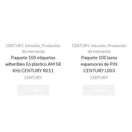
Aisladores
Alambres y Cables
Energizadores
Postes
Alarmas para Casa Monterrey
Alarmas para Negocio Monterrey
CENTURY
,
Intrusión
,
Protección
CENTURY
,
Intrusión
,
Protección
de mercancía
de mercancía
ALFA
Paquete 100 etiquetas
Paquete 100 lazos
ALLIED TELESIS
adheribles En plástico AM 58
expansores de PIN
KHz CENTURY R011
CENTURY L003
Almacenamiento
CENTURY
CENTURY
Discos Duros
Memorias MicroSD y USB
LEER MÁS
LEER MÁS
ALTAI
Altronix
ALVARADO
Alvarion