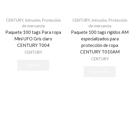
Humo VPlex
Impacto
Movimiento para Exterior
CENTURY
,
Intrusión
,
Protección
CENTURY
,
Intrusión
,
Protección
de mercancía
de mercancía
Movimiento para Interior
Paquete 100 tags Para ropa
Paquete 100 tags rígidos AM
Rotura de Vidrios y Cristales
Mini UFO Gris claro
especializados para
CENTURY T004
protección de ropa
Sísmico
CENTURY T010AM
CENTURY
Temperatura
CENTURY
Vibraciones
LEER MÁS
Energía
LEER MÁS
Baterías
Fuentes de Poder
Transformadores
Gabinetes y Carcasas
Carcasas
Gabinetes para Paneles
Gabinetes para Sirena