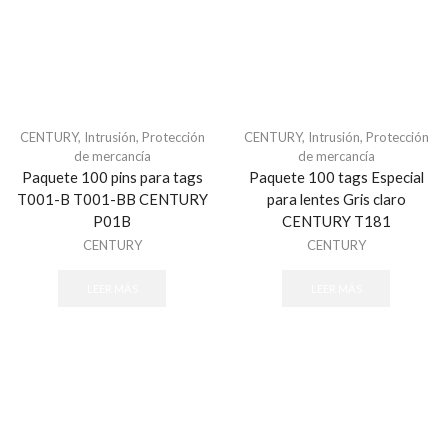
ASSA ABLOY
Audio
Altavoces
Amplificadores
CENTURY
,
Intrusión
,
Protección
CENTURY
,
Intrusión
,
Protección
Bocinas
de mercancía
de mercancía
cables
Paquete 100 pins para tags
Paquete 100 tags Especial
Controladores
T001-B T001-BB CENTURY
para lentes Gris claro
P01B
CENTURY T181
Detector de ruido
CENTURY
CENTURY
Enrutadores
Microfono
LEER MÁS
LEER MÁS
Audio & Video
Accesorios - Videoporteros
Audio y Megafonía
Altavoces
Audioporteros e Intercomunicadores