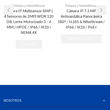
Fisheye y Hemisféricas
Fisheye y Hemisféricas
Cámara IP Multisensor 8MP (
Cámara IP 7.3 MP
4 Sensores de 2MP) WDR 120
Antivandálica Panorámica
DB, Lente Motorizado 3 – 6
180° / H.265 & WiseStream /
MM / HPOE / IP66 / IK10 /
IP66 / IK10 / PoE+
NEMA 4X
AÑADIR AL CARRITO
LEER MÁS
NOSOTROS